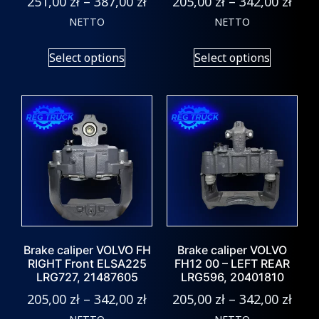
251,00
zł
–
387,00
zł
205,00
zł
–
342,00
zł
NETTO
NETTO
Select options
Select options
Brake caliper VOLVO FH
Brake caliper VOLVO
RIGHT Front ELSA225
FH12 00 – LEFT REAR
LRG727, 21487605
LRG596, 20401810
205,00
zł
–
342,00
zł
205,00
zł
–
342,00
zł