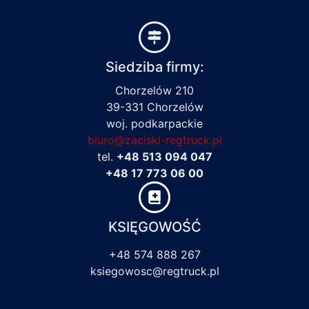
Siedziba firmy:
Chorzelów 210
39-331 Chorzelów
woj. podkarpackie
biuro@zaciski-regtruck.pl
tel.
+48 513 094 047
+48 17 773 06 00
KSIĘGOWOŚĆ
+48 574 888 267
ksiegowosc@regtruck.pl