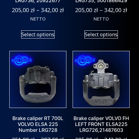
LRG736, 20922677
LRG735, 5001866429
205,00
zł
–
342,00
zł
205,00
zł
–
342,00
zł
NETTO
NETTO
Select options
Select options
Brake caliper RT 700L
Brake caliper VOLVO FH
VOLVO ELSA 225
LEFT FRONT ELSA225
Number LRG728
LRG726,21487603