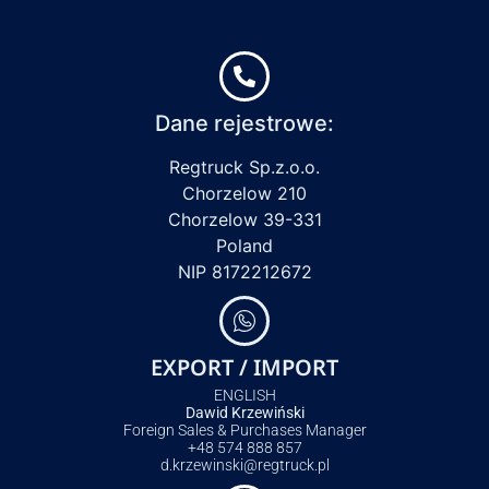
Dane rejestrowe:
Regtruck Sp.z.o.o.
Chorzelow 210
Chorzelow 39-331
Poland
NIP 8172212672
EXPORT / IMPORT
ENGLISH
Dawid Krzewiński
Foreign Sales & Purchases Manager
+48 574 888 857
d.krzewinski@regtruck.pl