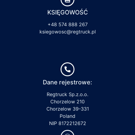
KSIĘGOWOŚĆ
+48 574 888 267
ksiegowosc@regtruck.pl
Dane rejestrowe:
Regtruck Sp.z.o.o.
Chorzelow 210
Chorzelow 39-331
Poland
NIP 8172212672