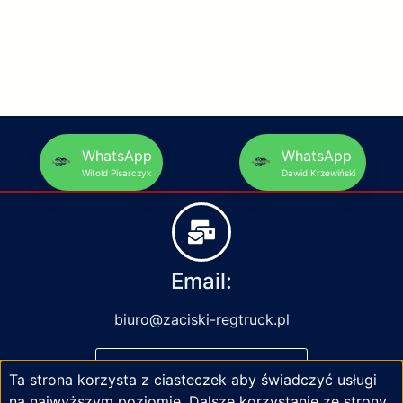
WhatsApp
WhatsApp
Witold Pisarczyk
Dawid Krzewiński
Email:
biuro@zaciski-regtruck.pl
NAPISZ DO NAS
Ta strona korzysta z ciasteczek aby świadczyć usługi
na najwyższym poziomie. Dalsze korzystanie ze strony