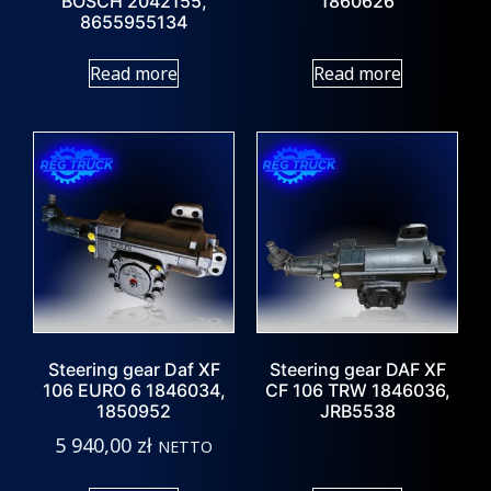
BOSCH 2042155,
1860626
8655955134
Read more
Read more
Steering gear Daf XF
Steering gear DAF XF
106 EURO 6 1846034,
CF 106 TRW 1846036,
1850952
JRB5538
5 940,00
zł
NETTO