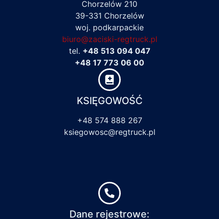
Chorzelów 210
39-331 Chorzelów
woj. podkarpackie
biuro@zaciski-regtruck.pl
tel.
+48 513 094 047
+48 17 773 06 00
KSIĘGOWOŚĆ
+48 574 888 267
ksiegowosc@regtruck.pl
Dane rejestrowe: