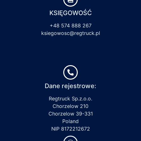
KSIĘGOWOŚĆ
+48 574 888 267
ksiegowosc@regtruck.pl
Dane rejestrowe:
Regtruck Sp.z.o.o.
Chorzelow 210
Chorzelow 39-331
Poland
NIP 8172212672