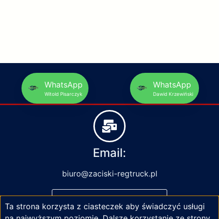
WhatsApp
WhatsApp
Witold Pisarczyk
Dawid Krzewiński
Email:
biuro@zaciski-regtruck.pl
NAPISZ DO NAS
Ta strona korzysta z ciasteczek aby świadczyć usługi
na najwyższym poziomie. Dalsze korzystanie ze strony