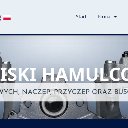
Start
Firma
CISKI HAMULC
W
Y
C
H
,
N
A
C
Z
E
P
,
P
R
Z
Y
C
Z
E
P
O
R
A
Z
B
U
S