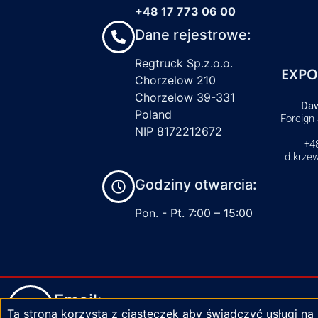
+48 17 773 06 00
Dane rejestrowe:
Regtruck Sp.z.o.o.
EXPO
Chorzelow 210
Chorzelow 39-331
Daw
Poland
Foreign
NIP 8172212672
+4
d.krze
Godziny otwarcia:
Pon. - Pt. 7:00 – 15:00
Email:
Ta strona korzysta z ciasteczek aby świadczyć usługi na