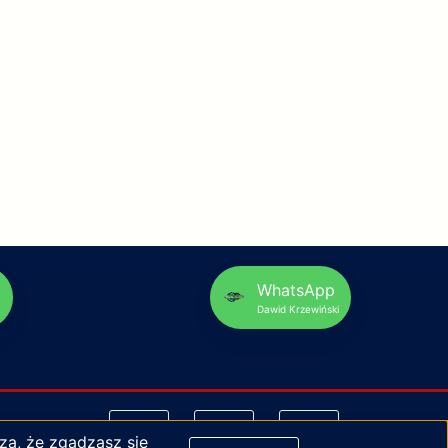
p
WhatsApp
Dawid Krzewiński
za, że zgadzasz się