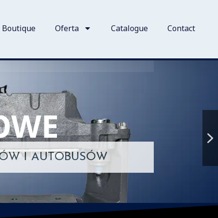
Boutique
Oferta
Catalogue
Contact
OWE
Ó
W
I
A
U
T
O
B
U
S
Ó
W