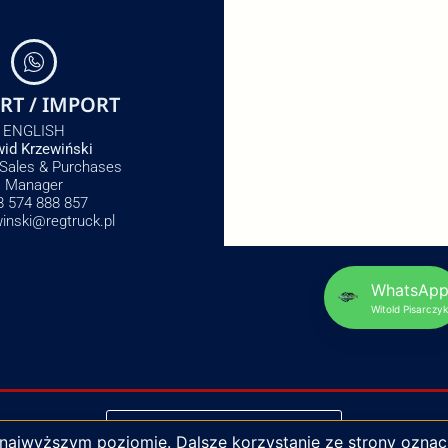
RT / IMPORT
ENGLISH
id Krzewiński
 Sales & Purchases
Manager
8 574 888 857
winski@regtruck.pl
WhatsAp
Witold Pisarczyk
NAPISZ DO NAS
 najwyższym poziomie. Dalsze korzystanie ze strony oznac