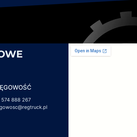
SOWE
IĘGOWOŚĆ
 574 888 267
egowosc@regtruck.pl