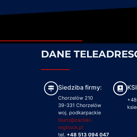
DANE TELEADRE
Siedziba firmy:
KS
Chorzelów 210
+48
39-331 Chorzelów
ksi
woj. podkarpackie
biuro@zaciski-
regtruck.pl
tel.
+48 513 094 047