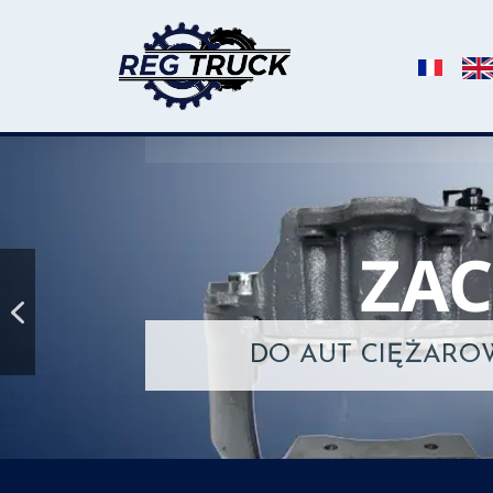
ZA
D
O
A
U
T
C
I
Ę
Ż
A
R
O