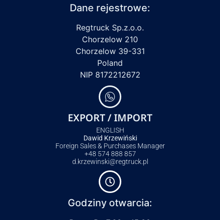
Dane rejestrowe:
Regtruck Sp.z.o.o.
Chorzelow 210
Chorzelow 39-331
Poland
NIP 8172212672
EXPORT / IMPORT
ENGLISH
Dawid Krzewiński
Foreign Sales & Purchases Manager
+48 574 888 857
d.krzewinski@regtruck.pl
Godziny otwarcia: