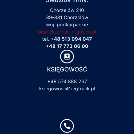
Siedziba firmy:
Chorzelów 210
39-331 Chorzelów
woj. podkarpackie
biuro@zaciski-regtruck.pl
tel.
+48 513 094 047
+48 17 773 06 00
KSIĘGOWOŚĆ
+48 574 888 267
ksiegowosc@regtruck.pl