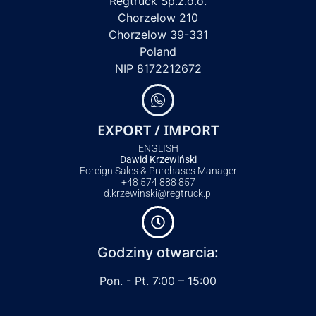
Regtruck Sp.z.o.o.
Chorzelow 210
Chorzelow 39-331
Poland
NIP 8172212672
EXPORT / IMPORT
ENGLISH
Dawid Krzewiński
Foreign Sales & Purchases Manager
+48 574 888 857
d.krzewinski@regtruck.pl
Godziny otwarcia:
Pon. - Pt. 7:00 – 15:00