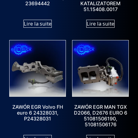
23694442
KATALIZATOREM
51.15408.0017
Lire la suite
Lire la suite
ZAWÓR EGR Volvo FH
ZAWÓR EGR MAN TGX
euro 6 24328031,
D2066, D2676 EURO 6
P24328031
51081506190,
51081506176