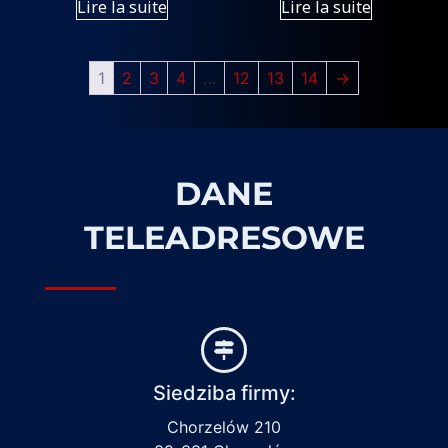
Lire la suite
Lire la suite
1
2
3
4
…
12
13
14
→
DANE
TELEADRESOWE
Siedziba firmy:
Chorzelów 210