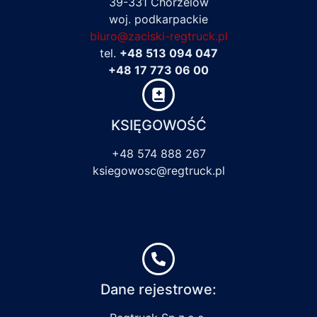
39-331 Chorzelów
woj. podkarpackie
biuro@zaciski-regtruck.pl
tel.
+48 513 094 047
+48 17 773 06 00
KSIĘGOWOŚĆ
+48 574 888 267
ksiegowosc@regtruck.pl
Dane rejestrowe: