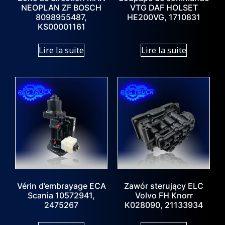
NEOPLAN ZF BOSCH
VTG DAF HOLSET
8098955487,
HE200VG, 1710831
KS00001161
Lire la suite
Lire la suite
Vérin d’embrayage ECA
Zawór sterujący ELC
Scania 10572941,
Volvo FH Knorr
2475267
K028090, 21133934