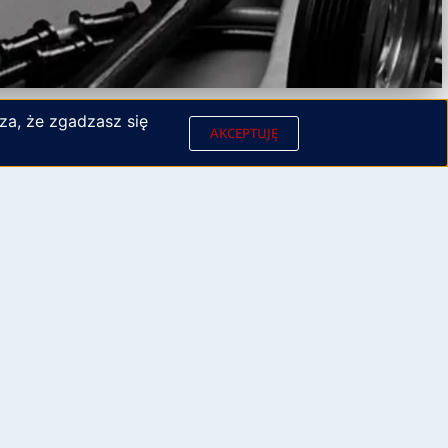
za, że zgadzasz się
AKCEPTUJĘ