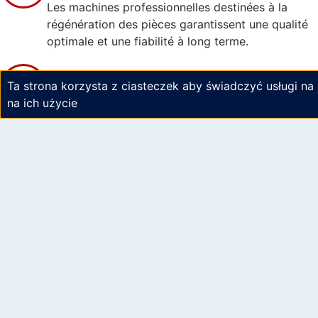
Les machines professionnelles destinées à la
régénération des pièces garantissent une qualité
optimale et une fiabilité à long terme.
Assistance technique
Ta strona korzysta z ciasteczek aby świadczyć usługi na
na ich użycie
Nous sommes toujours à votre disposition pour v
aider et répondre à toutes les questions et
préoccupations de nos clients.
DANE TELEADRE
Siedziba firmy:
KS