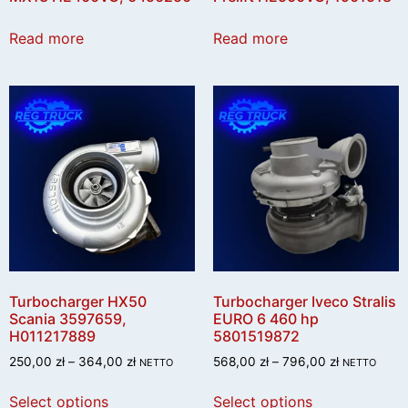
Read more
Read more
Turbocharger HX50
Turbocharger Iveco Stralis
Scania 3597659,
EURO 6 460 hp
H011217889
5801519872
250,00
zł
–
364,00
zł
568,00
zł
–
796,00
zł
NETTO
NETTO
Select options
Select options