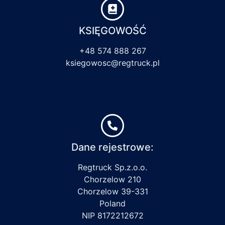
KSIĘGOWOŚĆ
+48 574 888 267
ksiegowosc@regtruck.pl
Dane rejestrowe:
Regtruck Sp.z.o.o.
Chorzelow 210
Chorzelow 39-331
Poland
NIP 8172212672