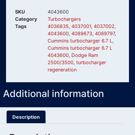
SKU
4043600
Category
Turbochargers
Tags
4036835
,
4037001
,
4037002
,
4043600
,
4089673
,
4089797
,
Cummins turbocharger 6.7 L
,
Cummins turbocharger 6.7 L
4043600
,
Dodge Ram
2500/3500
,
turbocharger
regeneration
Additional information
Description