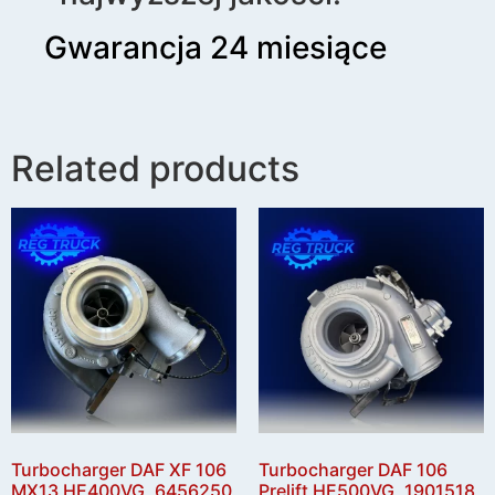
Gwarancja 24 miesiące
Related products
Turbocharger DAF XF 106
Turbocharger DAF 106
MX13 HE400VG, 6456250
Prelift HE500VG, 1901518