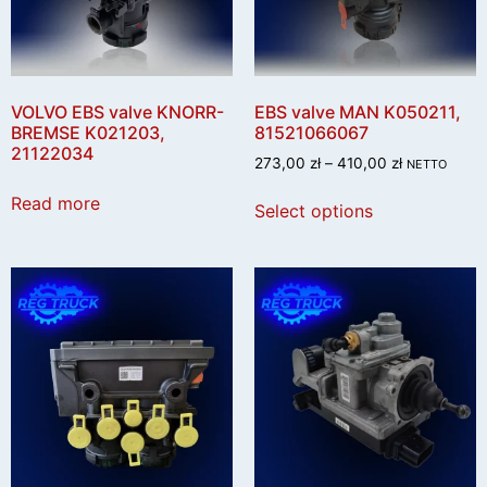
VOLVO EBS valve KNORR-
EBS valve MAN K050211,
BREMSE K021203,
81521066067
21122034
273,00
zł
–
410,00
zł
NETTO
Read more
Select options