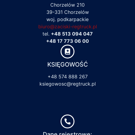
Chorzelów 210
39-331 Chorzelów
woj. podkarpackie
biuro@zaciski-regtruck.pl
tel.
+48 513 094 047
+48 17 773 06 00
KSIĘGOWOŚĆ
+48 574 888 267
ksiegowosc@regtruck.pl
Dane rejestrowe: