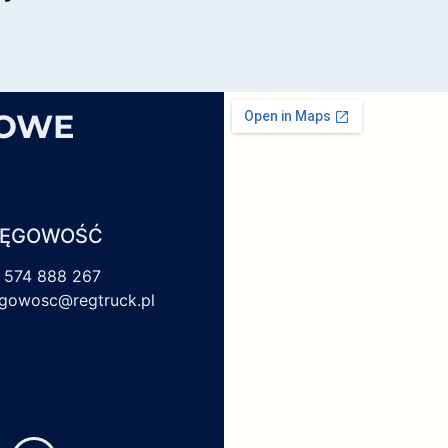
SOWE
IĘGOWOŚĆ
 574 888 267
egowosc@regtruck.pl