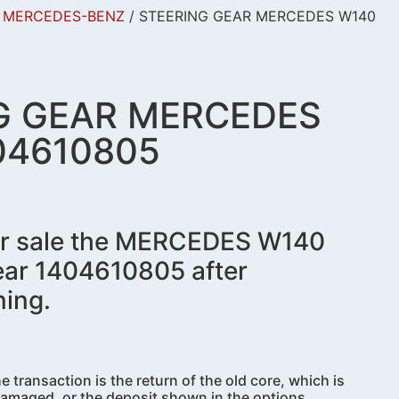
/
MERCEDES-BENZ
/ STEERING GEAR MERCEDES W140
G GEAR MERCEDES
04610805
for sale the MERCEDES W140
ear 1404610805 after
ning.
e transaction is the return of the old core, which is
amaged, or the deposit shown in the options.