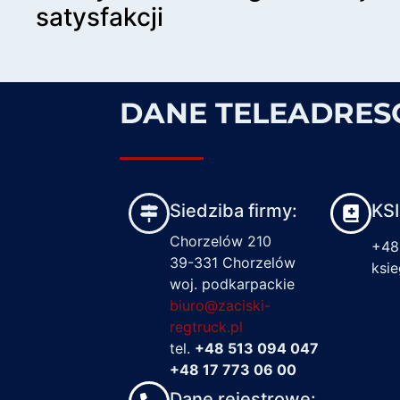
satysfakcji
DANE TELEADRE
Siedziba firmy:
KS
Chorzelów 210
+48
39-331 Chorzelów
ksi
woj. podkarpackie
biuro@zaciski-
regtruck.pl
tel.
+48 513 094 047
+48 17 773 06 00
Dane rejestrowe: