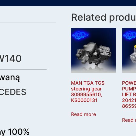
Related produ
 W140
owaną
MAN TGA TGS
POWE
steering gear
PUMP
RCEDES
8099955610,
LIFT 
KS0000131
20421
8655
Read more
Read 
my 100%