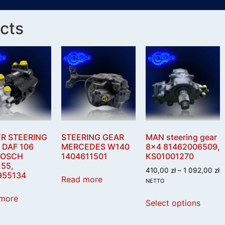
cts
R STEERING
STEERING GEAR
MAN steering gear
 DAF 106
MERCEDES W140
8×4 81462006509,
BOSCH
1404611501
KS01001270
55,
410,00
zł
–
1 092,00
zł
955134
Read more
NETTO
more
Select options