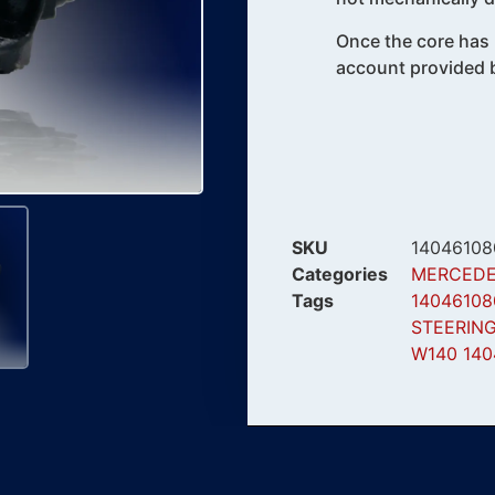
Once the core has 
account provided b
SKU
14046108
Categories
MERCEDE
Tags
14046108
STEERIN
W140 140