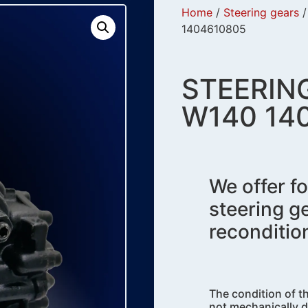
Home
/
Steering gears
1404610805
STEERIN
W140 14
We offer 
steering g
reconditio
The condition of th
not mechanically d