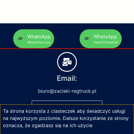
WhatsApp
WhatsApp
Witold Pisarczyk
Dawid Krzewiński
Email:
biuro@zaciski-regtruck.pl
NAPISZ DO NAS
Ta strona korzysta z ciasteczek aby świadczyć usługi
na najwyższym poziomie. Dalsze korzystanie ze strony
oznacza, że zgadzasz się na ich użycie