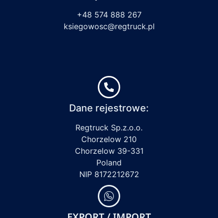
+48 574 888 267
ksiegowosc@regtruck.pl
Dane rejestrowe:
Regtruck Sp.z.o.o.
Chorzelow 210
Chorzelow 39-331
Poland
NIP 8172212672
EXPORT / IMPORT