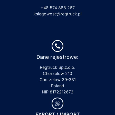
+48 574 888 267
ksiegowosc@regtruck.pl
Dane rejestrowe:
Regtruck Sp.z.o.o.
Chorzelow 210
Chorzelow 39-331
Poland
NIP 8172212672
EXPORT / IMPORT