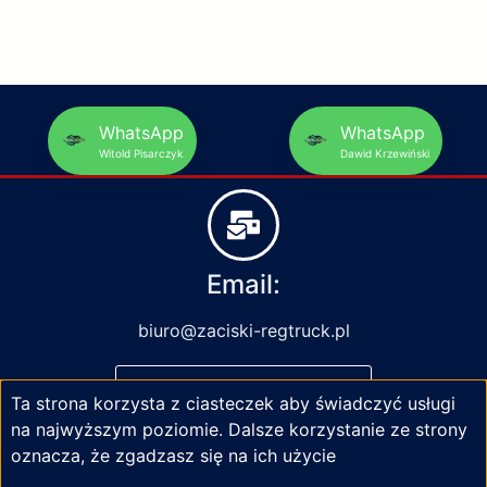
WhatsApp
WhatsApp
Witold Pisarczyk
Dawid Krzewiński
Email:
biuro@zaciski-regtruck.pl
NAPISZ DO NAS
Ta strona korzysta z ciasteczek aby świadczyć usługi
na najwyższym poziomie. Dalsze korzystanie ze strony
oznacza, że zgadzasz się na ich użycie