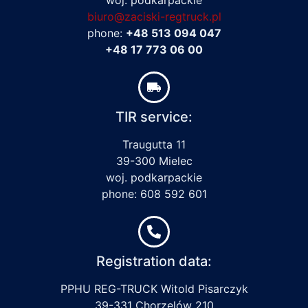
biuro@zaciski-regtruck.pl
phone:
+48 513 094 047
+48 17 773 06 00
TIR service:
Traugutta 11
39-300 Mielec
woj. podkarpackie
phone: 608 592 601
Registration data:
PPHU REG-TRUCK Witold Pisarczyk
39-331 Chorzelów 210