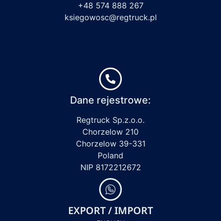
+48 574 888 267
ksiegowosc@regtruck.pl
Dane rejestrowe:
Regtruck Sp.z.o.o.
Chorzelow 210
Chorzelow 39-331
Poland
NIP 8172212672
EXPORT / IMPORT