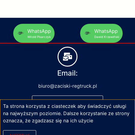
WhatsApp
WhatsApp
Witold Pisarczyk
Dawid Krzewiński
Email:
biuro@zaciski-regtruck.pl
NAPISZ DO NAS
Ta strona korzysta z ciasteczek aby świadczyć usługi
na najwyższym poziomie. Dalsze korzystanie ze strony
oznacza, że zgadzasz się na ich użycie