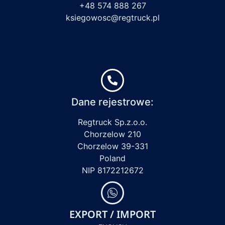
+48 574 888 267
ksiegowosc@regtruck.pl
Dane rejestrowe:
Regtruck Sp.z.o.o.
Chorzelow 210
Chorzelow 39-331
Poland
NIP 8172212672
EXPORT / IMPORT