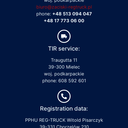
biuro@zaciski-regtruck.pl
phone:
+48 513 094 047
+48 17 773 06 00
TIR service:
Traugutta 11
39-300 Mielec
woj. podkarpackie
phone: 608 592 601
Registration data:
PPHU REG-TRUCK Witold Pisarczyk
39-331 Chorzelów 210