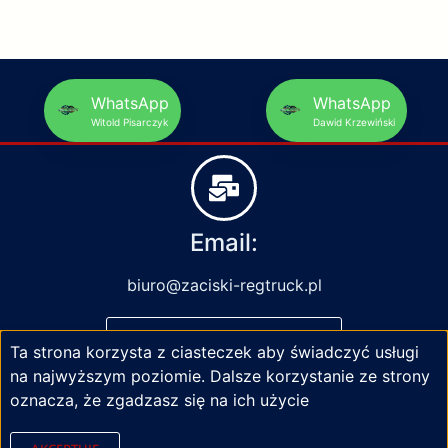
WhatsApp
WhatsApp
Witold Pisarczyk
Dawid Krzewiński
Email:
biuro@zaciski-regtruck.pl
NAPISZ DO NAS
Ta strona korzysta z ciasteczek aby świadczyć usługi
na najwyższym poziomie. Dalsze korzystanie ze strony
oznacza, że zgadzasz się na ich użycie