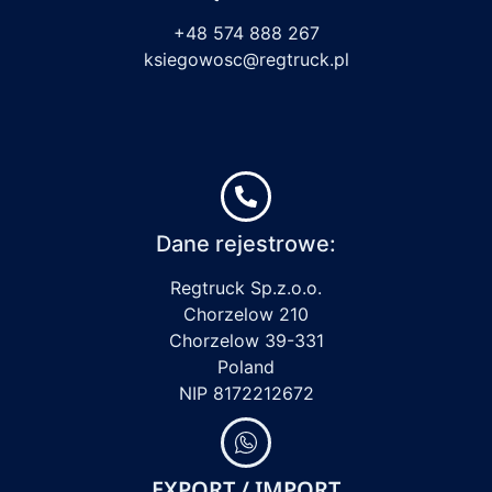
+48 574 888 267
ksiegowosc@regtruck.pl
Dane rejestrowe:
Regtruck Sp.z.o.o.
Chorzelow 210
Chorzelow 39-331
Poland
NIP 8172212672
EXPORT / IMPORT