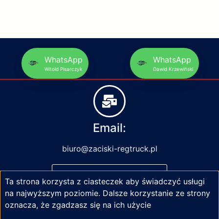
WhatsApp
WhatsApp
Witold Pisarczyk
Dawid Krzewiński
Email:
biuro@zaciski-regtruck.pl
NAPISZ DO NAS
Ta strona korzysta z ciasteczek aby świadczyć usługi
na najwyższym poziomie. Dalsze korzystanie ze strony
oznacza, że zgadzasz się na ich użycie