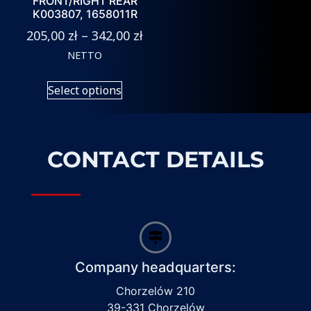
FRONT/RIGHT REAR
K003807, 1658011R
205,00
zł
–
342,00
zł
NETTO
Select options
CONTACT DETAILS
Company headquarters:
Chorzelów 210
39-331 Chorzelów