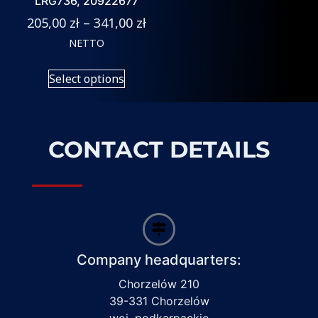
LRG736, 20922677
205,00
zł
–
341,00
zł
NETTO
Select options
CONTACT DETAILS
Company headquarters:
Chorzelów 210
39-331 Chorzelów
woj. podkarpackie