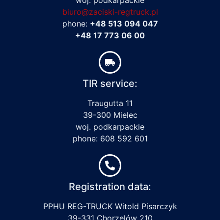
biuro@zaciski-regtruck.pl
phone:
+48 513 094 047
+48 17 773 06 00
TIR service:
Traugutta 11
39-300 Mielec
woj. podkarpackie
phone: 608 592 601
Registration data:
PPHU REG-TRUCK Witold Pisarczyk
39-331 Chorzelów 210