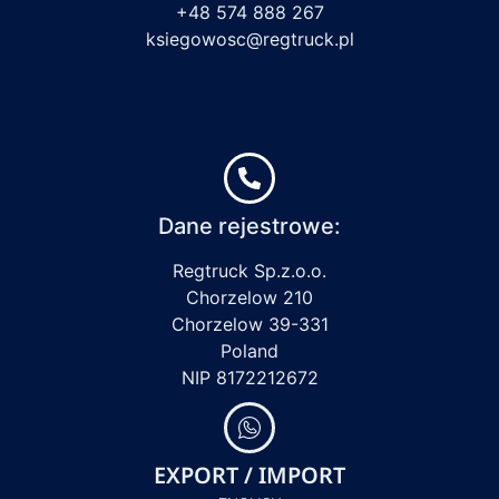
+48 574 888 267
ksiegowosc@regtruck.pl
Dane rejestrowe:
Regtruck Sp.z.o.o.
Chorzelow 210
Chorzelow 39-331
Poland
NIP 8172212672
EXPORT / IMPORT