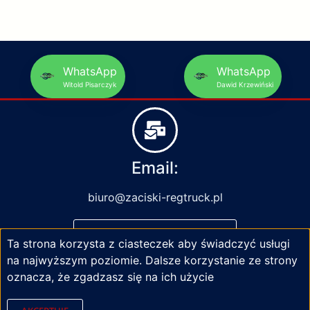
WhatsApp
WhatsApp
Witold Pisarczyk
Dawid Krzewiński
Email:
biuro@zaciski-regtruck.pl
NAPISZ DO NAS
Ta strona korzysta z ciasteczek aby świadczyć usługi
na najwyższym poziomie. Dalsze korzystanie ze strony
oznacza, że zgadzasz się na ich użycie