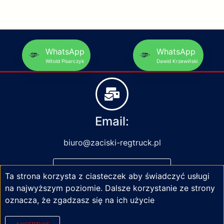
WhatsApp
WhatsApp
Witold Pisarczyk
Dawid Krzewiński
Email:
biuro@zaciski-regtruck.pl
NAPISZ DO NAS
Ta strona korzysta z ciasteczek aby świadczyć usługi
na najwyższym poziomie. Dalsze korzystanie ze strony
oznacza, że zgadzasz się na ich użycie