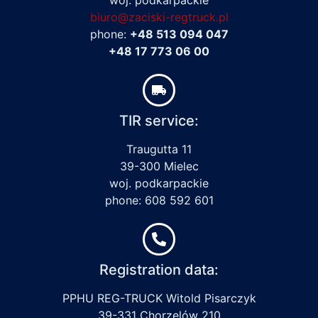
biuro@zaciski-regtruck.pl
phone:
+48 513 094 047
+48 17 773 06 00
TIR service:
Traugutta 11
39-300 Mielec
woj. podkarpackie
phone: 608 592 601
Registration data:
PPHU REG-TRUCK Witold Pisarczyk
39-331 Chorzelów 210