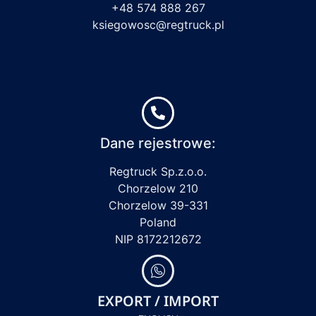
+48 574 888 267
ksiegowosc@regtruck.pl
Dane rejestrowe:
Regtruck Sp.z.o.o.
Chorzelow 210
Chorzelow 39-331
Poland
NIP 8172212672
EXPORT / IMPORT