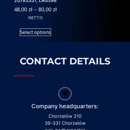
20783331, LRG598
48,00
zł
–
80,00
zł
NETTO
Select options
CONTACT DETAILS
Company headquarters:
Chorzelów 210
39-331 Chorzelów
woj. podkarpackie