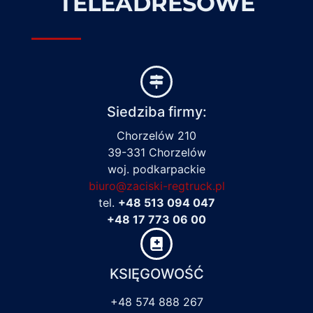
TELEADRESOWE
Siedziba firmy:
Chorzelów 210
39-331 Chorzelów
woj. podkarpackie
biuro@zaciski-regtruck.pl
tel.
+48 513 094 047
+48 17 773 06 00
KSIĘGOWOŚĆ
+48 574 888 267