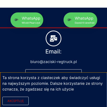
WhatsApp
WhatsApp
Witold Pisarczyk
Dawid Krzewiński
Email:
biuro@zaciski-regtruck.pl
NAPISZ DO NAS
Ta strona korzysta z ciasteczek aby świadczyć usługi
na najwyższym poziomie. Dalsze korzystanie ze strony
oznacza, że zgadzasz się na ich użycie
AKCEPTUJĘ