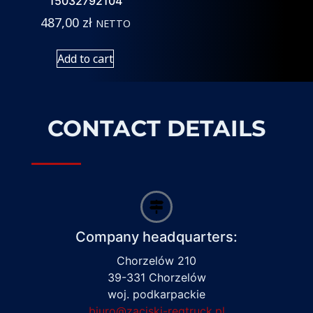
15032792104
487,00
zł
NETTO
Add to cart
CONTACT DETAILS
Company headquarters:
Chorzelów 210
39-331 Chorzelów
woj. podkarpackie
biuro@zaciski-regtruck.pl