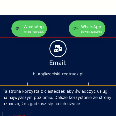
WhatsApp
WhatsApp
Witold Pisarczyk
Dawid Krzewiński
Email:
biuro@zaciski-regtruck.pl
NAPISZ DO NAS
Ta strona korzysta z ciasteczek aby świadczyć usługi
na najwyższym poziomie. Dalsze korzystanie ze strony
oznacza, że zgadzasz się na ich użycie