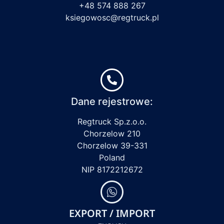
+48 574 888 267
ksiegowosc@regtruck.pl
Dane rejestrowe:
Regtruck Sp.z.o.o.
Chorzelow 210
Chorzelow 39-331
Poland
NIP 8172212672
EXPORT / IMPORT