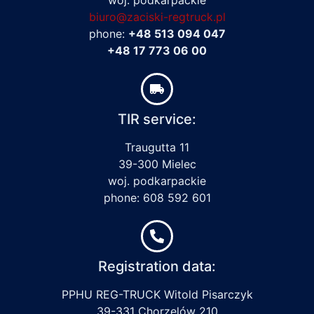
biuro@zaciski-regtruck.pl
phone:
+48 513 094 047
+48 17 773 06 00
TIR service:
Traugutta 11
39-300 Mielec
woj. podkarpackie
phone: 608 592 601
Registration data:
PPHU REG-TRUCK Witold Pisarczyk
39-331 Chorzelów 210