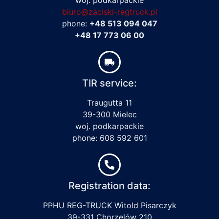
biuro@zaciski-regtruck.pl
phone:
+48 513 094 047
+48 17 773 06 00
TIR service:
Traugutta 11
39-300 Mielec
woj. podkarpackie
phone: 608 592 601
Registration data:
PPHU REG-TRUCK Witold Pisarczyk
39-331 Chorzelów 210