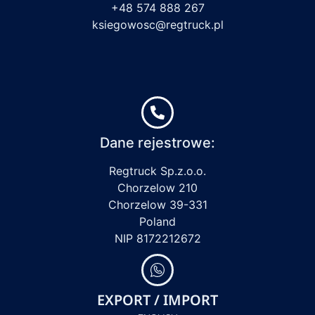
+48 574 888 267
ksiegowosc@regtruck.pl
Dane rejestrowe:
Regtruck Sp.z.o.o.
Chorzelow 210
Chorzelow 39-331
Poland
NIP 8172212672
EXPORT / IMPORT