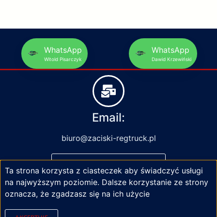
WhatsApp
WhatsApp
Witold Pisarczyk
Dawid Krzewiński
Email:
biuro@zaciski-regtruck.pl
NAPISZ DO NAS
Ta strona korzysta z ciasteczek aby świadczyć usługi
na najwyższym poziomie. Dalsze korzystanie ze strony
oznacza, że zgadzasz się na ich użycie