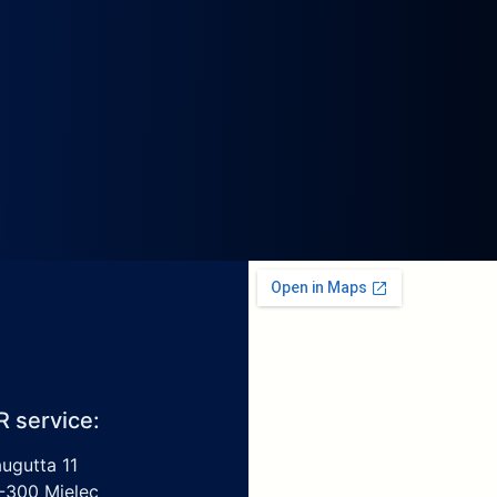
R service:
augutta 11
-300 Mielec