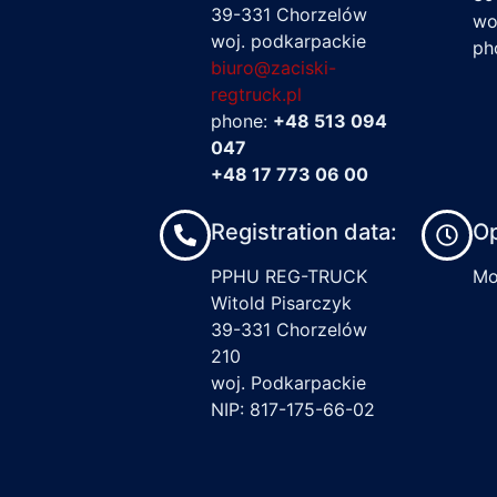
39-331 Chorzelów
wo
woj. podkarpackie
ph
biuro@zaciski-
regtruck.pl
phone:
+48 513 094
047
+48 17 773 06 00
Registration data:
Op
PPHU REG-TRUCK
Mon
Witold Pisarczyk
39-331 Chorzelów
210
woj. Podkarpackie
NIP: 817-175-66-02