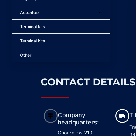
Actuators
Terminal kits
Terminal kits
Other
CONTACT DETAILS
Company
TI
headquarters:
Tr
Chorzelów 210
39