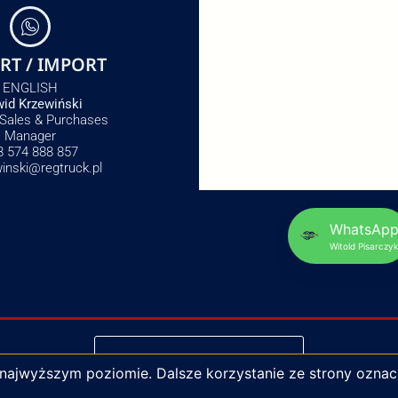
RT / IMPORT
ENGLISH
id Krzewiński
 Sales & Purchases
Manager
8 574 888 857
winski@regtruck.pl
WhatsAp
Witold Pisarczyk
NAPISZ DO NAS
 najwyższym poziomie. Dalsze korzystanie ze strony oznac