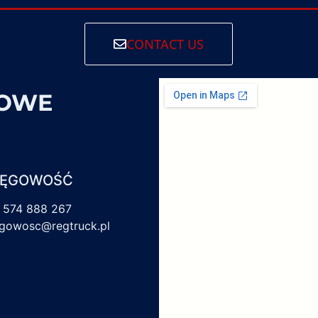
CONTACT US
SOWE
IĘGOWOŚĆ
 574 888 267
egowosc@regtruck.pl