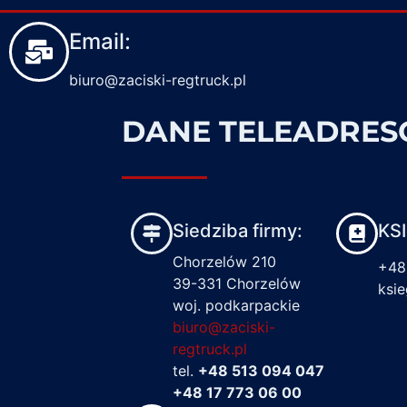
Email:
biuro@zaciski-regtruck.pl
DANE TELEADRE
Siedziba firmy:
KS
Chorzelów 210
+48
39-331 Chorzelów
ksi
woj. podkarpackie
biuro@zaciski-
regtruck.pl
tel.
+48 513 094 047
+48 17 773 06 00