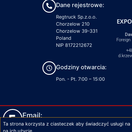
Dane rejestrowe:
Regtruck Sp.z.o.o.
EXPO
Chorzelow 210
Chorzelow 39-331
Daw
Poland
Foreign
NIP 8172212672
+4
d.krze
Godziny otwarcia:
Pon. - Pt. 7:00 – 15:00
Email:
Ta strona korzysta z ciasteczek aby świadczyć usługi na
biuro@zaciski-regtruck.pl
na ich użycie