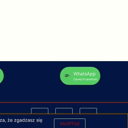
p
WhatsApp
Dawid Krzewiński
za, że zgadzasz się
AKCEPTUJĘ