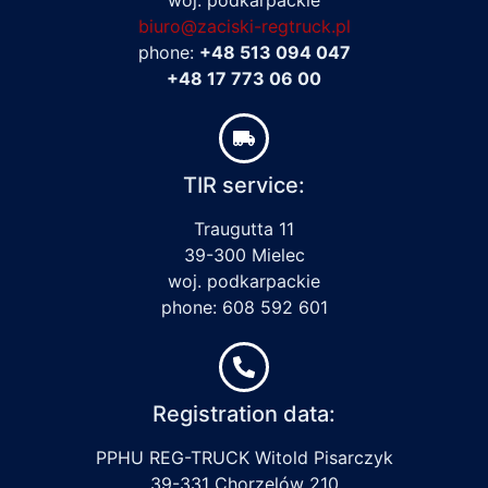
biuro@zaciski-regtruck.pl
phone:
+48 513 094 047
+48 17 773 06 00
TIR service:
Traugutta 11
39-300 Mielec
woj. podkarpackie
phone: 608 592 601
Registration data:
PPHU REG-TRUCK Witold Pisarczyk
39-331 Chorzelów 210