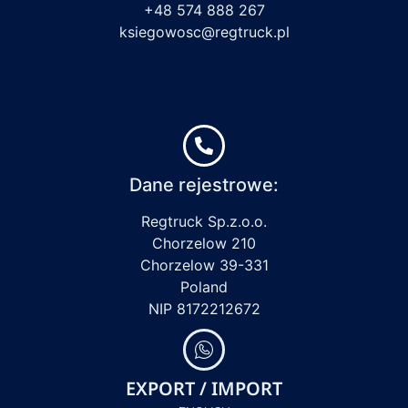
+48 574 888 267
ksiegowosc@regtruck.pl
Dane rejestrowe:
Regtruck Sp.z.o.o.
Chorzelow 210
Chorzelow 39-331
Poland
NIP 8172212672
EXPORT / IMPORT