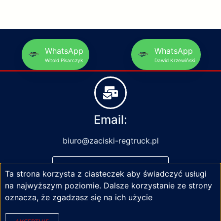
WhatsApp
WhatsApp
Witold Pisarczyk
Dawid Krzewiński
Email:
biuro@zaciski-regtruck.pl
NAPISZ DO NAS
Ta strona korzysta z ciasteczek aby świadczyć usługi
na najwyższym poziomie. Dalsze korzystanie ze strony
oznacza, że zgadzasz się na ich użycie