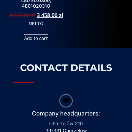
4801020300,
4801020310
4 643,00
zł
3 458,00
zł
NETTO
Add to cart
CONTACT DETAILS
Company headquarters:
Chorzelów 210
39-331 Chorzelów