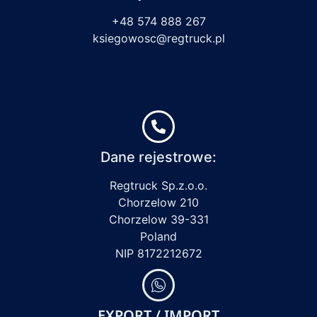
+48 574 888 267
ksiegowosc@regtruck.pl
Dane rejestrowe:
Regtruck Sp.z.o.o.
Chorzelow 210
Chorzelow 39-331
Poland
NIP 8172212672
EXPORT / IMPORT