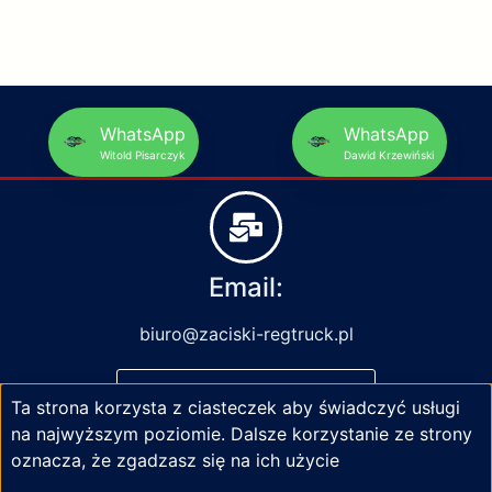
WhatsApp
WhatsApp
Witold Pisarczyk
Dawid Krzewiński
Email:
biuro@zaciski-regtruck.pl
NAPISZ DO NAS
Ta strona korzysta z ciasteczek aby świadczyć usługi
na najwyższym poziomie. Dalsze korzystanie ze strony
oznacza, że zgadzasz się na ich użycie