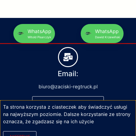
WhatsApp
WhatsApp
Witold Pisarczyk
Dawid Krzewiński
Email:
biuro@zaciski-regtruck.pl
NAPISZ DO NAS
Ta strona korzysta z ciasteczek aby świadczyć usługi
na najwyższym poziomie. Dalsze korzystanie ze strony
oznacza, że zgadzasz się na ich użycie