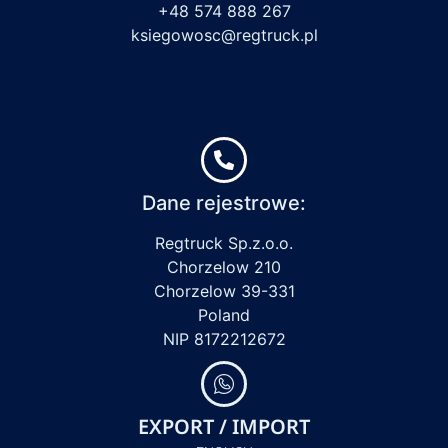
+48 574 888 267
ksiegowosc@regtruck.pl
Dane rejestrowe:
Regtruck Sp.z.o.o.
Chorzelow 210
Chorzelow 39-331
Poland
NIP 8172212672
EXPORT / IMPORT