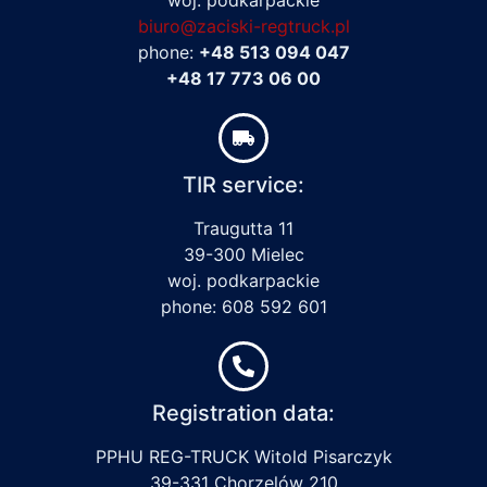
biuro@zaciski-regtruck.pl
phone:
+48 513 094 047
+48 17 773 06 00
TIR service:
Traugutta 11
39-300 Mielec
woj. podkarpackie
phone: 608 592 601
Registration data:
PPHU REG-TRUCK Witold Pisarczyk
39-331 Chorzelów 210