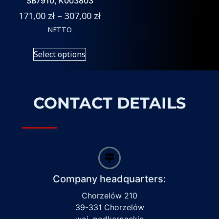
SB7910, K003803
171,00
zł
–
307,00
zł
NETTO
Select options
CONTACT DETAILS
Company headquarters:
Chorzelów 210
39-331 Chorzelów
woj. podkarpackie