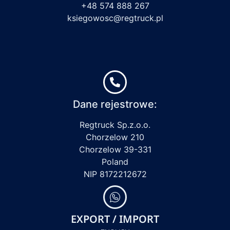
+48 574 888 267
ksiegowosc@regtruck.pl
Dane rejestrowe:
Regtruck Sp.z.o.o.
Chorzelow 210
Chorzelow 39-331
Poland
NIP 8172212672
EXPORT / IMPORT