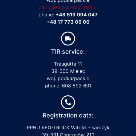
biuro@zaciski-regtruck.pl
phone:
+48 513 094 047
+48 17 773 06 00
TIR service:
Traugutta 11
39-300 Mielec
woj. podkarpackie
phone: 608 592 601
Registration data:
PPHU REG-TRUCK Witold Pisarczyk
39-331 Chorzelów 210