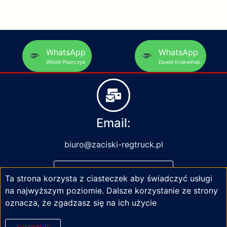
WhatsApp
WhatsApp
Witold Pisarczyk
Dawid Krzewiński
Email:
biuro@zaciski-regtruck.pl
NAPISZ DO NAS
Ta strona korzysta z ciasteczek aby świadczyć usługi
na najwyższym poziomie. Dalsze korzystanie ze strony
oznacza, że zgadzasz się na ich użycie