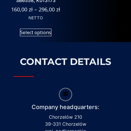
SB6558, K013173
160,00
zł
–
296,00
zł
NETTO
Select options
CONTACT DETAILS
Company headquarters:
Chorzelów 210
39-331 Chorzelów
woj. podkarpackie