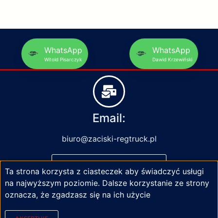
WhatsApp
WhatsApp
Witold Pisarczyk
Dawid Krzewiński
Email:
biuro@zaciski-regtruck.pl
NAPISZ DO NAS
Ta strona korzysta z ciasteczek aby świadczyć usługi
na najwyższym poziomie. Dalsze korzystanie ze strony
oznacza, że zgadzasz się na ich użycie