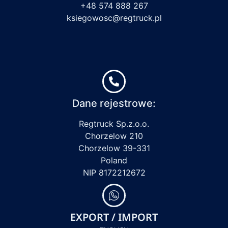
+48 574 888 267
ksiegowosc@regtruck.pl
Dane rejestrowe:
Regtruck Sp.z.o.o.
Chorzelow 210
Chorzelow 39-331
Poland
NIP 8172212672
EXPORT / IMPORT