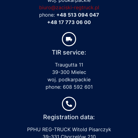
biuro@zaciski-regtruck.pl
phone:
+48 513 094 047
+48 17 773 06 00
TIR service:
Traugutta 11
39-300 Mielec
woj. podkarpackie
phone: 608 592 601
Registration data:
PPHU REG-TRUCK Witold Pisarczyk
39-331 Chorzelów 210