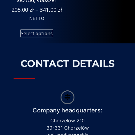
SB7756, K003781
205,00
zł
–
341,00
zł
NETTO
Select options
CONTACT DETAILS
Company headquarters:
Chorzelów 210
39-331 Chorzelów
woj. podkarpackie