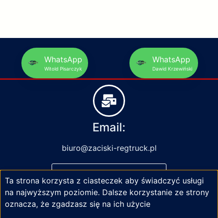
WhatsApp
WhatsApp
Witold Pisarczyk
Dawid Krzewiński
Email:
biuro@zaciski-regtruck.pl
NAPISZ DO NAS
Ta strona korzysta z ciasteczek aby świadczyć usługi
na najwyższym poziomie. Dalsze korzystanie ze strony
oznacza, że zgadzasz się na ich użycie