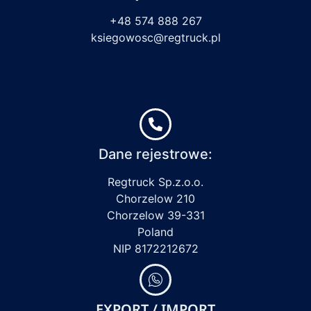
+48 574 888 267
ksiegowosc@regtruck.pl
Dane rejestrowe:
Regtruck Sp.z.o.o.
Chorzelow 210
Chorzelow 39-331
Poland
NIP 8172212672
EXPORT / IMPORT