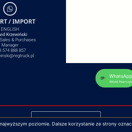
RT / IMPORT
ENGLISH
id Krzewiński
 Sales & Purchases
Manager
8 574 888 857
winski@regtruck.pl
WhatsAp
Witold Pisarczyk
NAPISZ DO NAS
 najwyższym poziomie. Dalsze korzystanie ze strony oznac