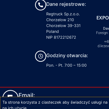
Dane rejestrowe:
Regtruck Sp.z.o.o.
EXPO
Chorzelow 210
Chorzelow 39-331
Daw
Poland
Foreign
NIP 8172212672
+4
d.krze
Godziny otwarcia:
Pon. - Pt. 7:00 – 15:00
Email:
Ta strona korzysta z ciasteczek aby świadczyć usługi na
biuro@zaciski-regtruck.pl
na ich użycie