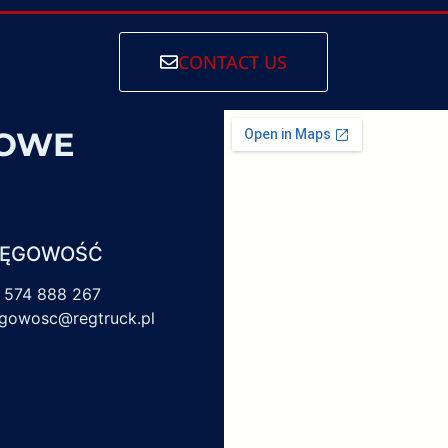
CONTACT US
SOWE
IĘGOWOŚĆ
 574 888 267
egowosc@regtruck.pl