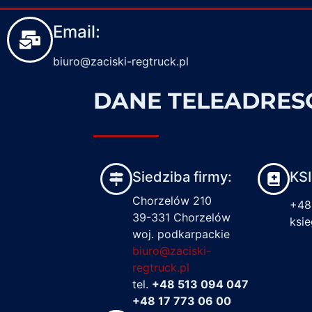
Email:
biuro@zaciski-regtruck.pl
DANE TELEADRE
Siedziba firmy:
KS
Chorzelów 210
+48
39-331 Chorzelów
ksi
woj. podkarpackie
biuro@zaciski-
regtruck.pl
tel.
+48 513 094 047
+48 17 773 06 00