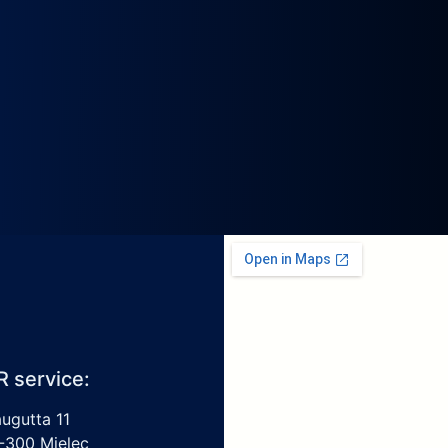
R service:
augutta 11
-300 Mielec