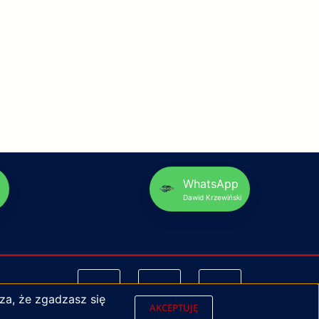
p
WhatsApp
Dawid Krzewiński
za, że zgadzasz się
AKCEPTUJĘ