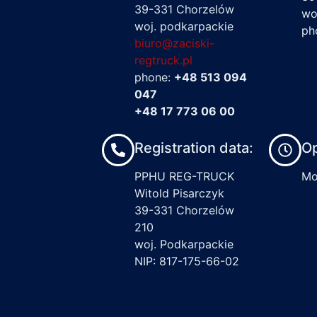
39-331 Chorzelów
wo
woj. podkarpackie
ph
biuro@zaciski-
regtruck.pl
phone:
+48 513 094
047
+48 17 773 06 00
Registration data:
Op
PPHU REG-TRUCK
Mon
Witold Pisarczyk
39-331 Chorzelów
210
woj. Podkarpackie
NIP: 817-175-66-02