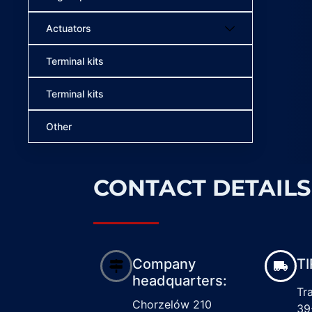
Actuators
Terminal kits
Terminal kits
Other
CONTACT DETAILS
Company
TI
headquarters:
Tr
Chorzelów 210
39