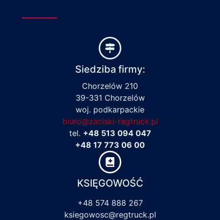
Siedziba firmy:
Chorzelów 210
39-331 Chorzelów
woj. podkarpackie
biuro@zaciski-regtruck.pl
tel.
+48 513 094 047
+48 17 773 06 00
KSIĘGOWOŚĆ
+48 574 888 267
ksiegowosc@regtruck.pl