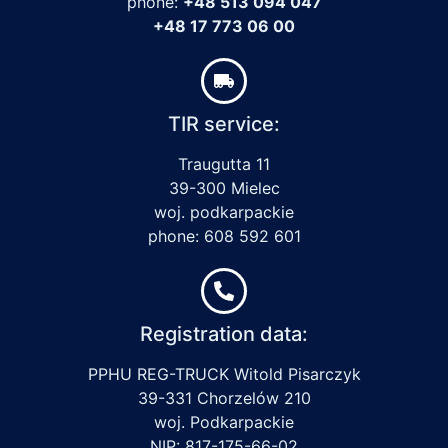
phone:
+48 513 094 047
+48 17 773 06 00
TIR service:
Traugutta 11
39-300 Mielec
woj. podkarpackie
phone: 608 592 601
Registration data:
PPHU REG-TRUCK Witold Pisarczyk
39-331 Chorzelów 210
woj. Podkarpackie
NIP: 817-175-66-02