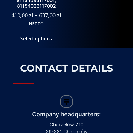
81154036117001,
81154036117002
410,00
zł
–
637,00
zł
NETTO
Select options
CONTACT DETAILS
Company headquarters:
Chorzelów 210
39-331 Chorzelów