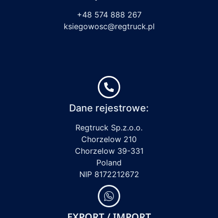
+48 574 888 267
ksiegowosc@regtruck.pl
Dane rejestrowe:
Regtruck Sp.z.o.o.
Chorzelow 210
Chorzelow 39-331
Poland
NIP 8172212672
EXPORT / IMPORT