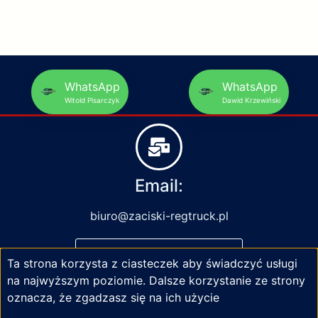
WhatsApp
WhatsApp
Witold Pisarczyk
Dawid Krzewiński
Email:
biuro@zaciski-regtruck.pl
NAPISZ DO NAS
Ta strona korzysta z ciasteczek aby świadczyć usługi
na najwyższym poziomie. Dalsze korzystanie ze strony
oznacza, że zgadzasz się na ich użycie