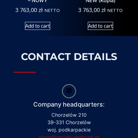
– NOWY
NEW (Kopia)
3 763,00
zł
3 763,00
zł
NETTO
NETTO
Add to cart
Add to cart
CONTACT DETAILS
Company headquarters:
Chorzelów 210
39-331 Chorzelów
woj. podkarpackie
biuro@zaciski-regtruck.pl