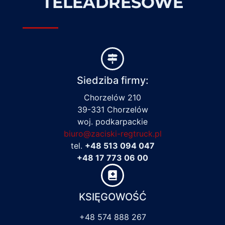
TELEADRESOWE
Siedziba firmy:
Chorzelów 210
39-331 Chorzelów
woj. podkarpackie
biuro@zaciski-regtruck.pl
tel.
+48 513 094 047
+48 17 773 06 00
KSIĘGOWOŚĆ
+48 574 888 267