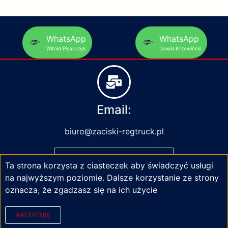
WhatsApp
WhatsApp
Witold Pisarczyk
Dawid Krzewiński
Email:
biuro@zaciski-regtruck.pl
NAPISZ DO NAS
Ta strona korzysta z ciasteczek aby świadczyć usługi
na najwyższym poziomie. Dalsze korzystanie ze strony
oznacza, że zgadzasz się na ich użycie
AKCEPTUJĘ