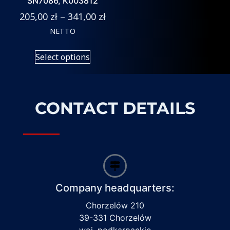
SN7086, K003812
205,00
zł
–
341,00
zł
NETTO
Select options
CONTACT DETAILS
Company headquarters:
Chorzelów 210
39-331 Chorzelów
woj. podkarpackie