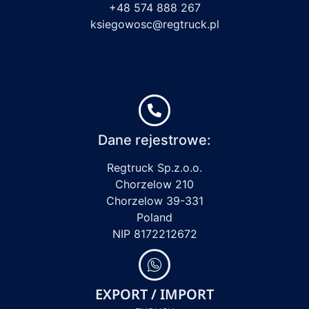
+48 574 888 267
ksiegowosc@regtruck.pl
Dane rejestrowe:
Regtruck Sp.z.o.o.
Chorzelow 210
Chorzelow 39-331
Poland
NIP 8172212672
EXPORT / IMPORT