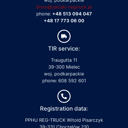
biuro@zaciski-regtruck.pl
phone:
+48 513 094 047
+48 17 773 06 00
TIR service:
Traugutta 11
39-300 Mielec
woj. podkarpackie
phone: 608 592 601
Registration data:
PPHU REG-TRUCK Witold Pisarczyk
39-331 Chorzelów 210