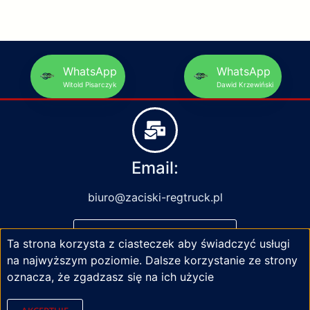
WhatsApp
WhatsApp
Witold Pisarczyk
Dawid Krzewiński
Email:
biuro@zaciski-regtruck.pl
NAPISZ DO NAS
Ta strona korzysta z ciasteczek aby świadczyć usługi
na najwyższym poziomie. Dalsze korzystanie ze strony
oznacza, że zgadzasz się na ich użycie