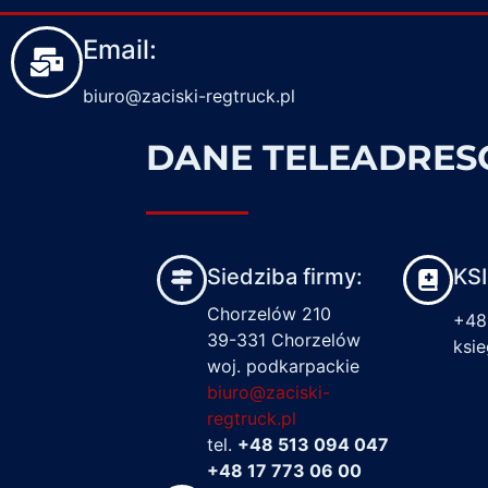
Email:
biuro@zaciski-regtruck.pl
DANE TELEADRE
Siedziba firmy:
KS
Chorzelów 210
+48
39-331 Chorzelów
ksi
woj. podkarpackie
biuro@zaciski-
regtruck.pl
tel.
+48 513 094 047
+48 17 773 06 00