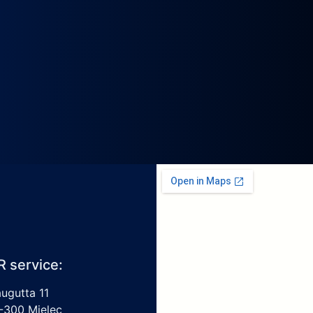
R service:
augutta 11
-300 Mielec