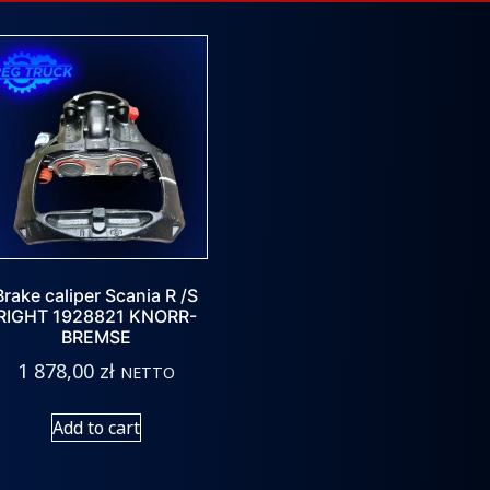
Brake caliper Scania R /S
RIGHT 1928821 KNORR-
BREMSE
1 878,00
zł
NETTO
Add to cart