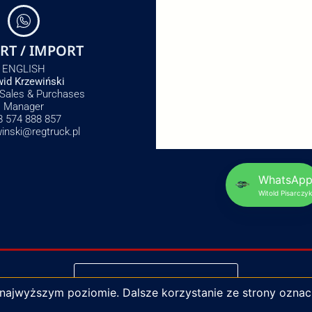
RT / IMPORT
ENGLISH
id Krzewiński
 Sales & Purchases
Manager
8 574 888 857
winski@regtruck.pl
WhatsAp
Witold Pisarczyk
NAPISZ DO NAS
 najwyższym poziomie. Dalsze korzystanie ze strony oznac