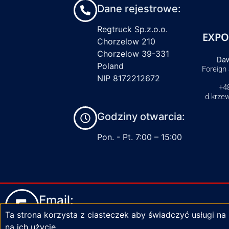
Dane rejestrowe:
Regtruck Sp.z.o.o.
EXPO
Chorzelow 210
Chorzelow 39-331
Daw
Poland
Foreign
NIP 8172212672
+4
d.krze
Godziny otwarcia:
Pon. - Pt. 7:00 – 15:00
Email:
Ta strona korzysta z ciasteczek aby świadczyć usługi na
biuro@zaciski-regtruck.pl
na ich użycie