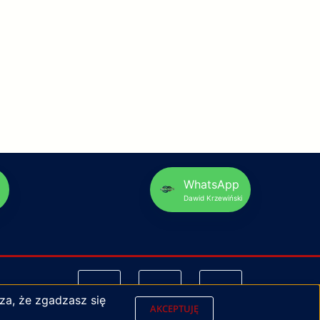
p
WhatsApp
Dawid Krzewiński
za, że zgadzasz się
AKCEPTUJĘ