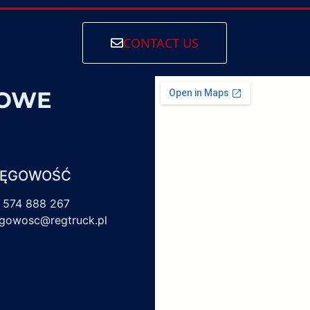
CONTACT US
SOWE
IĘGOWOŚĆ
 574 888 267
egowosc@regtruck.pl