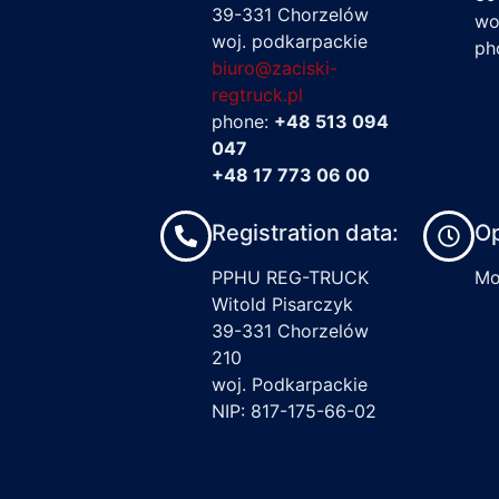
39-331 Chorzelów
wo
woj. podkarpackie
ph
biuro@zaciski-
regtruck.pl
phone:
+48 513 094
047
+48 17 773 06 00
Registration data:
Op
PPHU REG-TRUCK
Mon
Witold Pisarczyk
39-331 Chorzelów
210
woj. Podkarpackie
NIP: 817-175-66-02