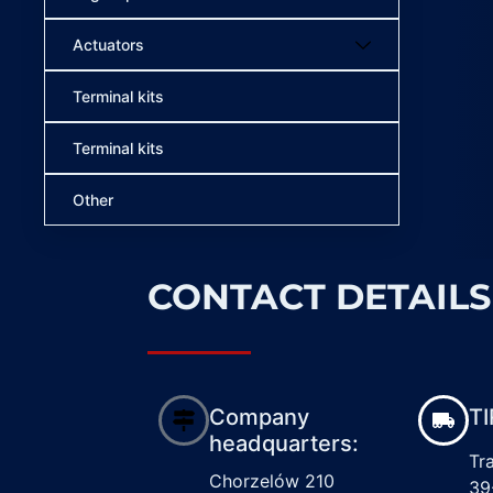
Actuators
Terminal kits
Terminal kits
Other
CONTACT DETAILS
Company
TI
headquarters:
Tr
Chorzelów 210
39