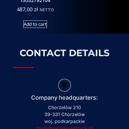
15032792104
487,00
zł
NETTO
Add to cart
CONTACT DETAILS
Company headquarters:
Chorzelów 210
39-331 Chorzelów
woj. podkarpackie
biuro@zaciski-regtruck.pl