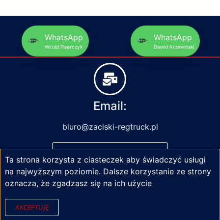
WhatsApp
WhatsApp
Witold Pisarczyk
Dawid Krzewiński
Email:
biuro@zaciski-regtruck.pl
NAPISZ DO NAS
Ta strona korzysta z ciasteczek aby świadczyć usługi
na najwyższym poziomie. Dalsze korzystanie ze strony
oznacza, że zgadzasz się na ich użycie
AKCEPTUJĘ