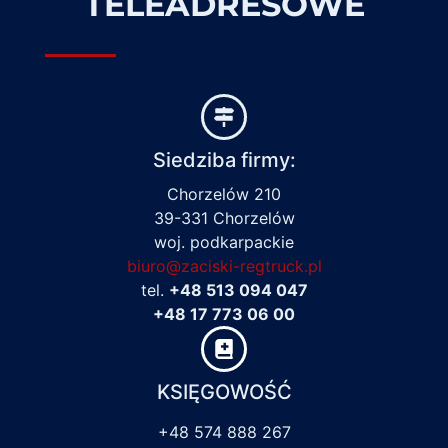
TELEADRESOWE
Siedziba firmy:
Chorzelów 210
39-331 Chorzelów
woj. podkarpackie
biuro@zaciski-regtruck.pl
tel.
+48 513 094 047
+48 17 773 06 00
KSIĘGOWOŚĆ
+48 574 888 267