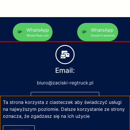
WhatsApp
WhatsApp
Witold Pisarczyk
Dawid Krzewiński
Email:
biuro@zaciski-regtruck.pl
NAPISZ DO NAS
Ta strona korzysta z ciasteczek aby świadczyć usługi
na najwyższym poziomie. Dalsze korzystanie ze strony
oznacza, że zgadzasz się na ich użycie