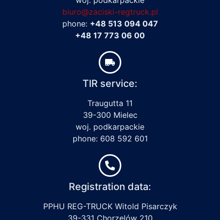
biuro@zaciski-regtruck.pl
phone:
+48 513 094 047
+48 17 773 06 00
TIR service:
Traugutta 11
39-300 Mielec
woj. podkarpackie
phone: 608 592 601
Registration data:
PPHU REG-TRUCK Witold Pisarczyk
39-331 Chorzelów 210