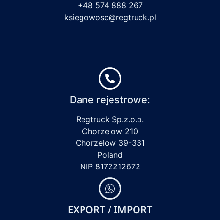
+48 574 888 267
ksiegowosc@regtruck.pl
Dane rejestrowe:
Regtruck Sp.z.o.o.
Chorzelow 210
Chorzelow 39-331
Poland
NIP 8172212672
EXPORT / IMPORT