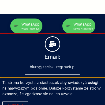
WhatsApp
WhatsApp
Witold Pisarczyk
Dawid Krzewiński
Email:
biuro@zaciski-regtruck.pl
NAPISZ DO NAS
Ta strona korzysta z ciasteczek aby świadczyć usługi
na najwyższym poziomie. Dalsze korzystanie ze strony
oznacza, że zgadzasz się na ich użycie