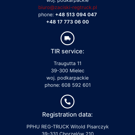
biuro@zaciski-regtruck.pl
phone:
+48 513 094 047
+48 17 773 06 00
TIR service:
Traugutta 11
39-300 Mielec
woj. podkarpackie
phone: 608 592 601
Registration data:
PPHU REG-TRUCK Witold Pisarczyk
39-331 Chorzelów 210