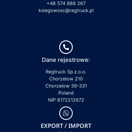
+48 574 888 267
ksiegowosc@regtruck.pl
Dane rejestrowe:
Regtruck Sp.z.o.o.
Chorzelow 210
Chorzelow 39-331
Poland
NIP 8172212672
EXPORT / IMPORT