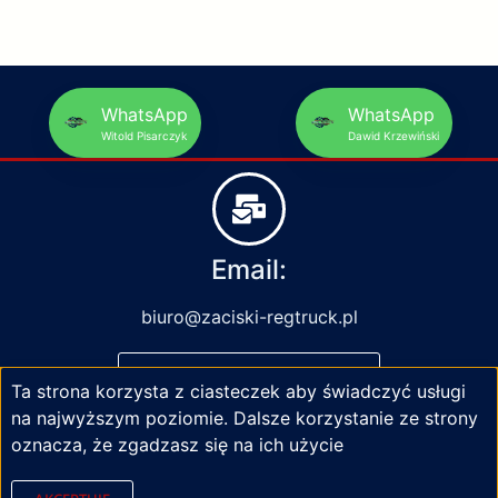
WhatsApp
WhatsApp
Witold Pisarczyk
Dawid Krzewiński
Email:
biuro@zaciski-regtruck.pl
NAPISZ DO NAS
Ta strona korzysta z ciasteczek aby świadczyć usługi
na najwyższym poziomie. Dalsze korzystanie ze strony
oznacza, że zgadzasz się na ich użycie