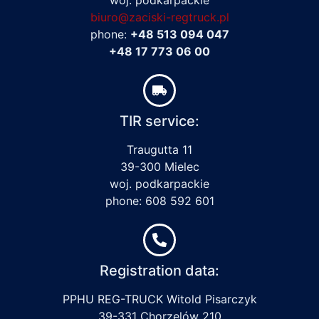
biuro@zaciski-regtruck.pl
phone:
+48 513 094 047
+48 17 773 06 00
TIR service:
Traugutta 11
39-300 Mielec
woj. podkarpackie
phone: 608 592 601
Registration data:
PPHU REG-TRUCK Witold Pisarczyk
39-331 Chorzelów 210