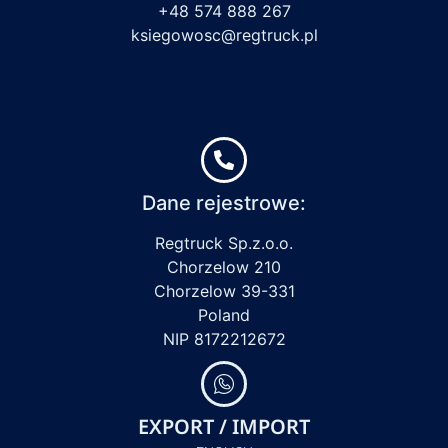
+48 574 888 267
ksiegowosc@regtruck.pl
Dane rejestrowe:
Regtruck Sp.z.o.o.
Chorzelow 210
Chorzelow 39-331
Poland
NIP 8172212672
EXPORT / IMPORT