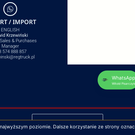
RT / IMPORT
ENGLISH
id Krzewiński
 Sales & Purchases
Manager
8 574 888 857
winski@regtruck.pl
WhatsAp
Witold Pisarczyk
NAPISZ DO NAS
 najwyższym poziomie. Dalsze korzystanie ze strony oznac