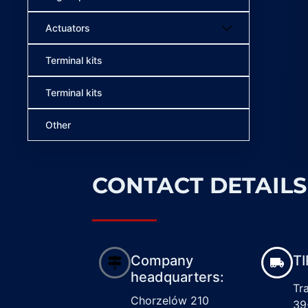
Actuators
Terminal kits
Terminal kits
Other
CONTACT DETAILS
Company
TI
headquarters:
Tr
Chorzelów 210
39