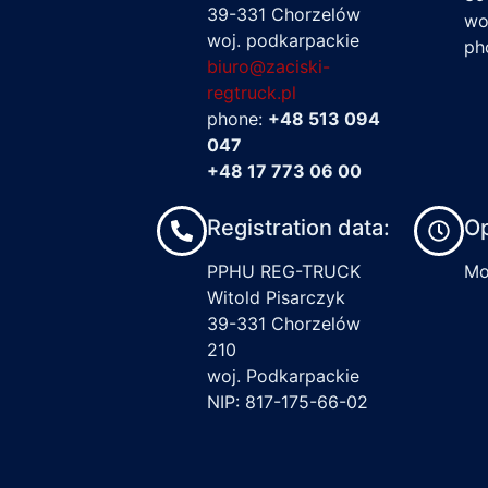
39-331 Chorzelów
wo
woj. podkarpackie
ph
biuro@zaciski-
regtruck.pl
phone:
+48 513 094
047
+48 17 773 06 00
Registration data:
Op
PPHU REG-TRUCK
Mon
Witold Pisarczyk
39-331 Chorzelów
210
woj. Podkarpackie
NIP: 817-175-66-02