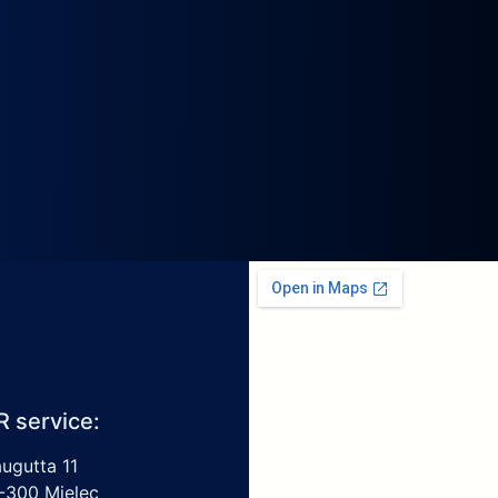
R service:
augutta 11
-300 Mielec