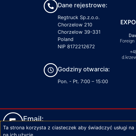
Dane rejestrowe:
Regtruck Sp.z.o.o.
EXPO
Chorzelow 210
Chorzelow 39-331
Daw
Poland
Foreign
NIP 8172212672
+4
d.krze
Godziny otwarcia:
Pon. - Pt. 7:00 – 15:00
Email:
Ta strona korzysta z ciasteczek aby świadczyć usługi na
biuro@zaciski-regtruck.pl
na ich użycie