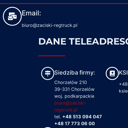
Email:
biuro@zaciski-regtruck.pl
DANE TELEADRE
Siedziba firmy:
KS
Chorzelów 210
+48
39-331 Chorzelów
ksi
woj. podkarpackie
biuro@zaciski-
regtruck.pl
tel.
+48 513 094 047
+48 17 773 06 00