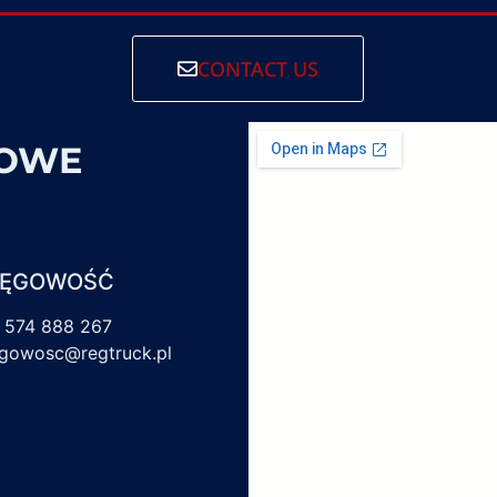
CONTACT US
SOWE
IĘGOWOŚĆ
 574 888 267
egowosc@regtruck.pl