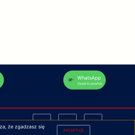
p
WhatsApp
Dawid Krzewiński
za, że zgadzasz się
AKCEPTUJĘ