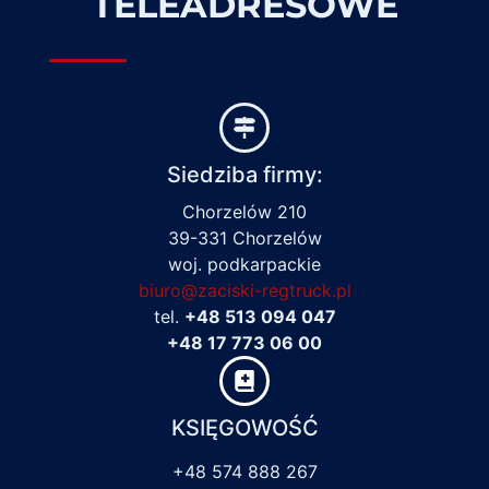
TELEADRESOWE
Siedziba firmy:
Chorzelów 210
39-331 Chorzelów
woj. podkarpackie
biuro@zaciski-regtruck.pl
tel.
+48 513 094 047
+48 17 773 06 00
KSIĘGOWOŚĆ
+48 574 888 267