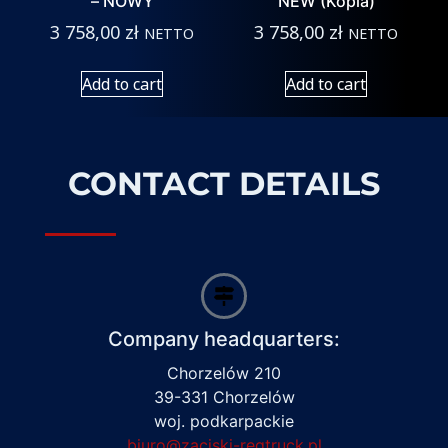
– NOWY
NEW (Kopia)
3 758,00
zł
3 758,00
zł
NETTO
NETTO
Add to cart
Add to cart
CONTACT DETAILS
Company headquarters:
Chorzelów 210
39-331 Chorzelów
woj. podkarpackie
biuro@zaciski-regtruck.pl