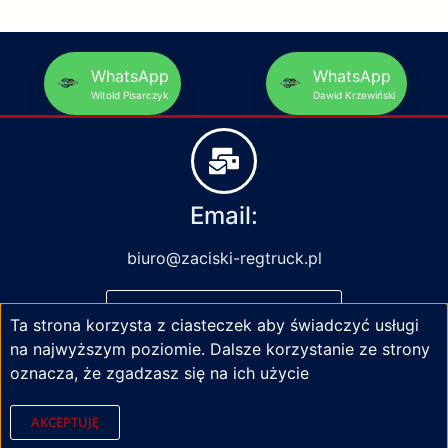
WhatsApp
WhatsApp
Witold Pisarczyk
Dawid Krzewiński
Email:
biuro@zaciski-regtruck.pl
NAPISZ DO NAS
Ta strona korzysta z ciasteczek aby świadczyć usługi
na najwyższym poziomie. Dalsze korzystanie ze strony
oznacza, że zgadzasz się na ich użycie
AKCEPTUJĘ