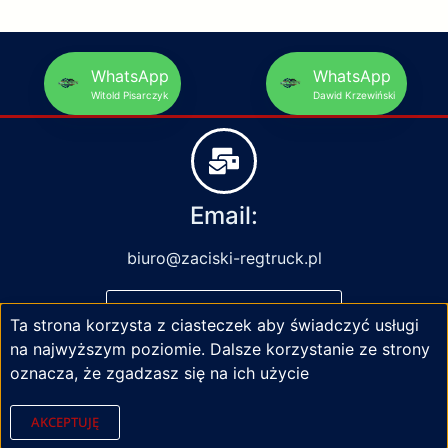
WhatsApp
WhatsApp
Witold Pisarczyk
Dawid Krzewiński
Email:
biuro@zaciski-regtruck.pl
NAPISZ DO NAS
Ta strona korzysta z ciasteczek aby świadczyć usługi
na najwyższym poziomie. Dalsze korzystanie ze strony
oznacza, że zgadzasz się na ich użycie
AKCEPTUJĘ