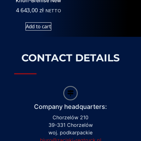
Knorr-Bremse New
4 643,00
zł
NETTO
Add to cart
CONTACT DETAILS
Company headquarters:
Chorzelów 210
39-331 Chorzelów
woj. podkarpackie
biuro@zaciski-regtruck.pl