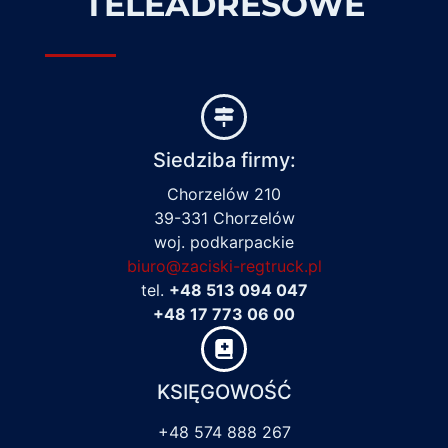
TELEADRESOWE
Siedziba firmy:
Chorzelów 210
39-331 Chorzelów
woj. podkarpackie
biuro@zaciski-regtruck.pl
tel.
+48 513 094 047
+48 17 773 06 00
KSIĘGOWOŚĆ
+48 574 888 267