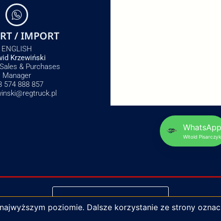
RT / IMPORT
ENGLISH
id Krzewiński
 Sales & Purchases
Manager
8 574 888 857
winski@regtruck.pl
WhatsAp
Witold Pisarczyk
NAPISZ DO NAS
 najwyższym poziomie. Dalsze korzystanie ze strony oznac