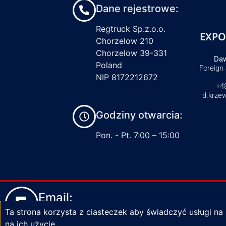
Dane rejestrowe:
Regtruck Sp.z.o.o.
EXPO
Chorzelow 210
Chorzelow 39-331
Daw
Poland
Foreign
NIP 8172212672
+4
d.krze
Godziny otwarcia:
Pon. - Pt. 7:00 – 15:00
Email:
Ta strona korzysta z ciasteczek aby świadczyć usługi na
biuro@zaciski-regtruck.pl
na ich użycie