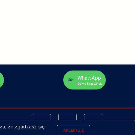
p
WhatsApp
Dawid Krzewiński
za, że zgadzasz się
AKCEPTUJĘ