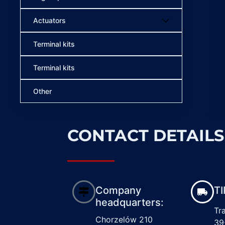
Actuators
Terminal kits
Terminal kits
Other
CONTACT DETAILS
Company
TI
headquarters:
Tr
Chorzelów 210
39