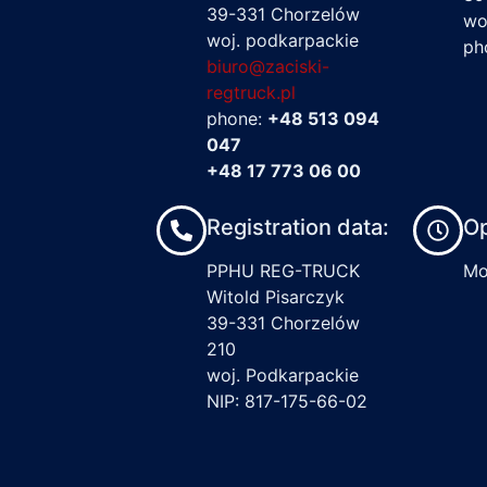
39-331 Chorzelów
wo
woj. podkarpackie
ph
biuro@zaciski-
regtruck.pl
phone:
+48 513 094
047
+48 17 773 06 00
Registration data:
Op
PPHU REG-TRUCK
Mon
Witold Pisarczyk
39-331 Chorzelów
210
woj. Podkarpackie
NIP: 817-175-66-02