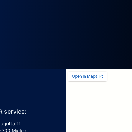
R service:
augutta 11
-300 Mielec