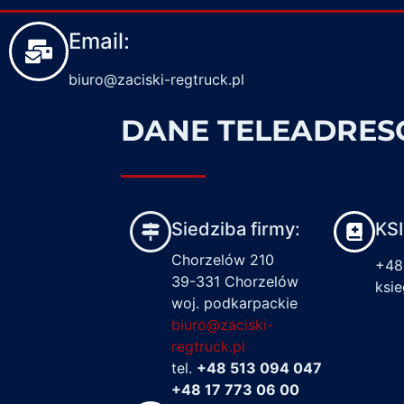
Email:
biuro@zaciski-regtruck.pl
DANE TELEADRE
Siedziba firmy:
KS
Chorzelów 210
+48
39-331 Chorzelów
ksi
woj. podkarpackie
biuro@zaciski-
regtruck.pl
tel.
+48 513 094 047
+48 17 773 06 00