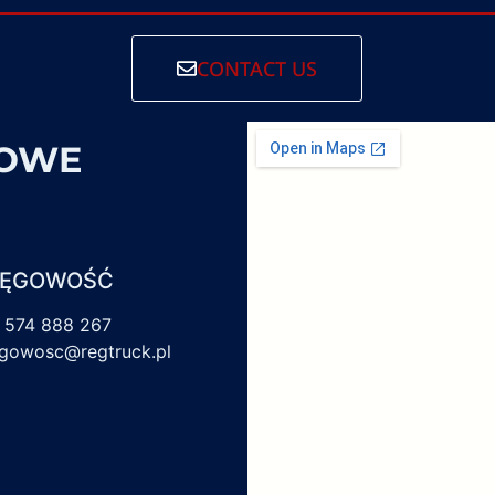
CONTACT US
SOWE
IĘGOWOŚĆ
 574 888 267
egowosc@regtruck.pl