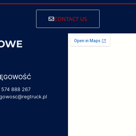
CONTACT US
SOWE
IĘGOWOŚĆ
 574 888 267
egowosc@regtruck.pl