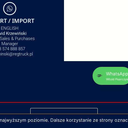
RT / IMPORT
ENGLISH
id Krzewiński
 Sales & Purchases
Manager
8 574 888 857
winski@regtruck.pl
WhatsAp
Witold Pisarczyk
NAPISZ DO NAS
 najwyższym poziomie. Dalsze korzystanie ze strony oznac