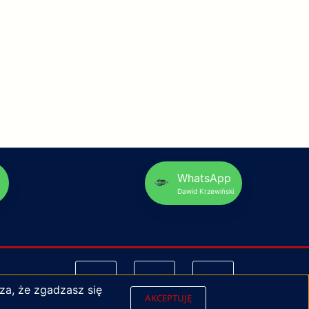
p
WhatsApp
Dawid Krzewiński
za, że zgadzasz się
AKCEPTUJĘ