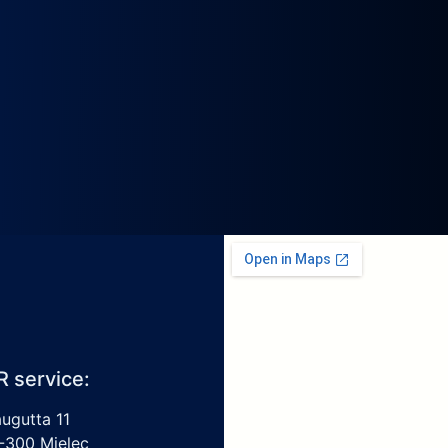
R service:
augutta 11
-300 Mielec