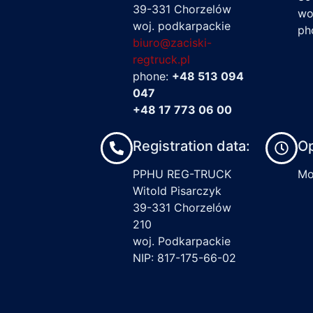
39-331 Chorzelów
wo
woj. podkarpackie
ph
biuro@zaciski-
regtruck.pl
phone:
+48 513 094
047
+48 17 773 06 00
Registration data:
Op
PPHU REG-TRUCK
Mon
Witold Pisarczyk
39-331 Chorzelów
210
woj. Podkarpackie
NIP: 817-175-66-02