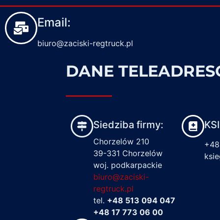
Email:
biuro@zaciski-regtruck.pl
DANE TELEADRE
Siedziba firmy:
KS
Chorzelów 210
+48
39-331 Chorzelów
ksi
woj. podkarpackie
biuro@zaciski-
regtruck.pl
tel.
+48 513 094 047
+48 17 773 06 00