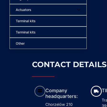
Actuators
Terminal kits
Terminal kits
Other
CONTACT DETAILS
Company
TI
headquarters:
Tr
Chorzelów 210
39