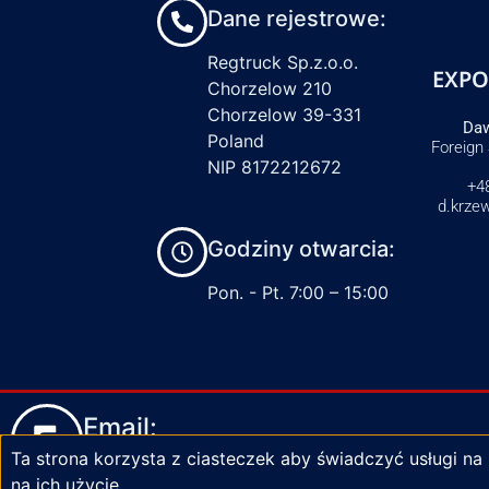
Dane rejestrowe:
Regtruck Sp.z.o.o.
EXPO
Chorzelow 210
Chorzelow 39-331
Daw
Poland
Foreign
NIP 8172212672
+4
d.krze
Godziny otwarcia:
Pon. - Pt. 7:00 – 15:00
Email:
Ta strona korzysta z ciasteczek aby świadczyć usługi na
biuro@zaciski-regtruck.pl
na ich użycie