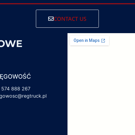
CONTACT US
SOWE
IĘGOWOŚĆ
 574 888 267
egowosc@regtruck.pl