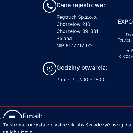
Dane rejestrowe:
Regtruck Sp.z.o.o.
EXPO
Chorzelow 210
Chorzelow 39-331
Daw
Poland
Foreign
NIP 8172212672
+4
d.krze
Godziny otwarcia:
Pon. - Pt. 7:00 – 15:00
Email:
Ta strona korzysta z ciasteczek aby świadczyć usługi na
biuro@zaciski-regtruck.pl
na ich użycie