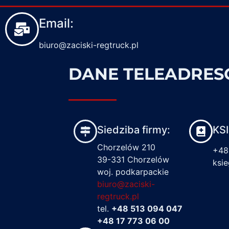
Email:
biuro@zaciski-regtruck.pl
DANE TELEADRE
Siedziba firmy:
KS
Chorzelów 210
+48
39-331 Chorzelów
ksi
woj. podkarpackie
biuro@zaciski-
regtruck.pl
tel.
+48 513 094 047
+48 17 773 06 00