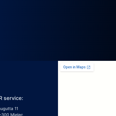
R service:
augutta 11
-300 Mielec