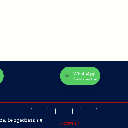
p
WhatsApp
Dawid Krzewiński
za, że zgadzasz się
AKCEPTUJĘ