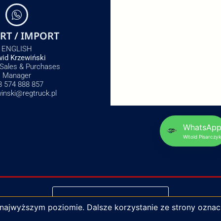
RT / IMPORT
ENGLISH
id Krzewiński
 Sales & Purchases
Manager
8 574 888 857
winski@regtruck.pl
WhatsAp
Witold Pisarczyk
NAPISZ DO NAS
 najwyższym poziomie. Dalsze korzystanie ze strony oznac