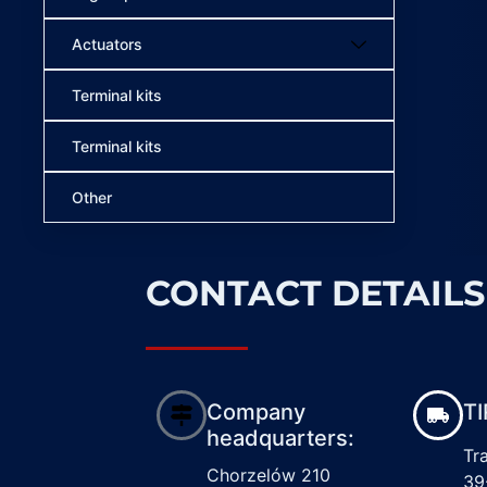
Actuators
Terminal kits
Terminal kits
Other
CONTACT DETAILS
Company
TI
headquarters:
Tr
Chorzelów 210
39