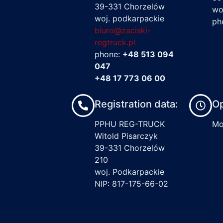
39-331 Chorzelów
wo
woj. podkarpackie
ph
biuro@zaciski-
regtruck.pl
phone:
+48 513 094
047
+48 17 773 06 00
Registration data:
Op
PPHU REG-TRUCK
Mon
Witold Pisarczyk
39-331 Chorzelów
210
woj. Podkarpackie
NIP: 817-175-66-02