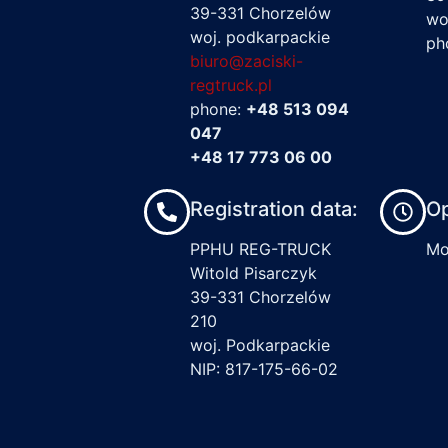
39-331 Chorzelów
wo
woj. podkarpackie
ph
biuro@zaciski-
regtruck.pl
phone:
+48 513 094
047
+48 17 773 06 00
Registration data:
Op
PPHU REG-TRUCK
Mon
Witold Pisarczyk
39-331 Chorzelów
210
woj. Podkarpackie
NIP: 817-175-66-02