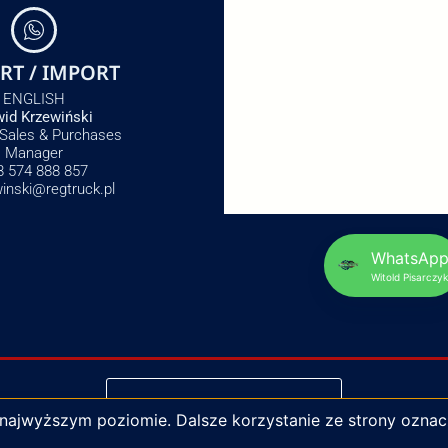
RT / IMPORT
ENGLISH
id Krzewiński
 Sales & Purchases
Manager
8 574 888 857
winski@regtruck.pl
WhatsAp
Witold Pisarczyk
NAPISZ DO NAS
 najwyższym poziomie. Dalsze korzystanie ze strony oznac