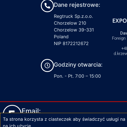
Dane rejestrowe:
Regtruck Sp.z.o.o.
EXPO
Chorzelow 210
Chorzelow 39-331
Daw
Poland
Foreign
NIP 8172212672
+4
d.krze
Godziny otwarcia:
Pon. - Pt. 7:00 – 15:00
Email:
Ta strona korzysta z ciasteczek aby świadczyć usługi na
biuro@zaciski-regtruck.pl
na ich użycie