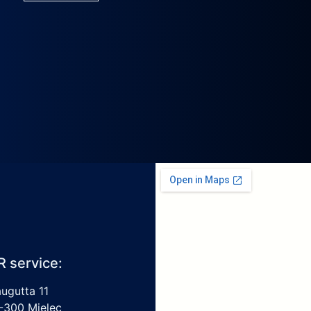
R service:
augutta 11
-300 Mielec