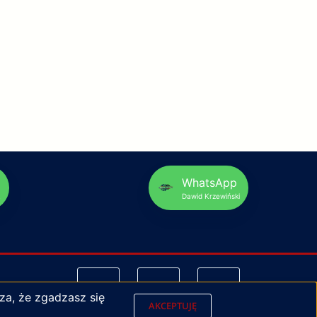
p
WhatsApp
Dawid Krzewiński
za, że zgadzasz się
AKCEPTUJĘ