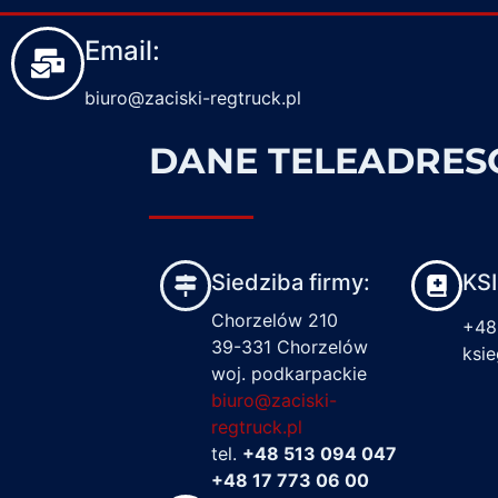
Email:
biuro@zaciski-regtruck.pl
DANE TELEADRE
Siedziba firmy:
KS
Chorzelów 210
+48
39-331 Chorzelów
ksi
woj. podkarpackie
biuro@zaciski-
regtruck.pl
tel.
+48 513 094 047
+48 17 773 06 00