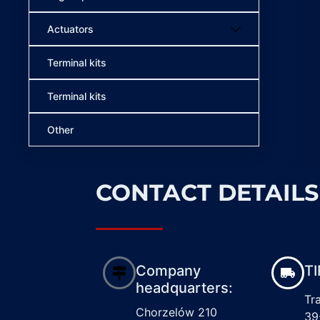
Actuators
Terminal kits
Terminal kits
Other
CONTACT DETAILS
Company
TI
headquarters:
Tr
Chorzelów 210
39