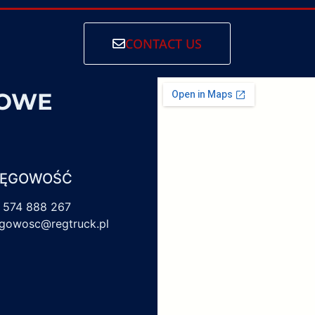
CONTACT US
SOWE
IĘGOWOŚĆ
 574 888 267
egowosc@regtruck.pl