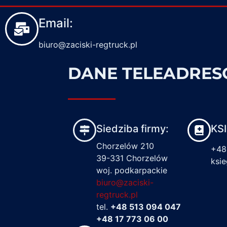
Email:
biuro@zaciski-regtruck.pl
DANE TELEADRE
Siedziba firmy:
KS
Chorzelów 210
+48
39-331 Chorzelów
ksi
woj. podkarpackie
biuro@zaciski-
regtruck.pl
tel.
+48 513 094 047
+48 17 773 06 00