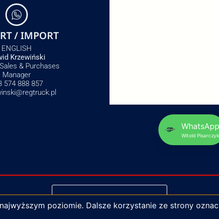
RT / IMPORT
ENGLISH
id Krzewiński
 Sales & Purchases
Manager
8 574 888 857
winski@regtruck.pl
WhatsAp
Witold Pisarczyk
NAPISZ DO NAS
 najwyższym poziomie. Dalsze korzystanie ze strony oznac