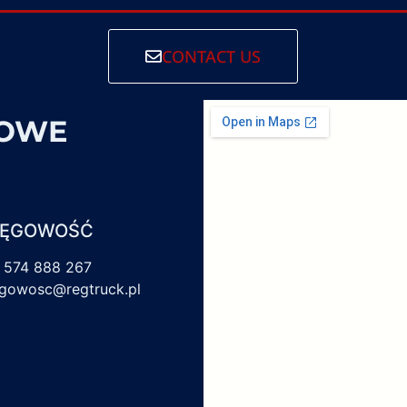
CONTACT US
SOWE
IĘGOWOŚĆ
 574 888 267
egowosc@regtruck.pl