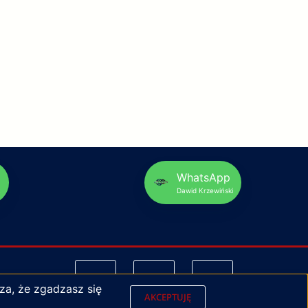
p
WhatsApp
Dawid Krzewiński
za, że zgadzasz się
AKCEPTUJĘ