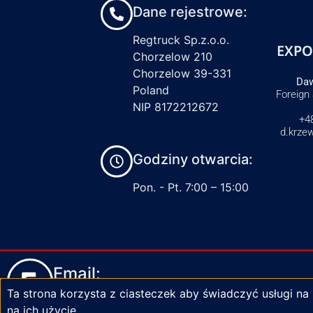
Dane rejestrowe:
Regtruck Sp.z.o.o.
EXPO
Chorzelow 210
Chorzelow 39-331
Daw
Poland
Foreign
NIP 8172212672
+4
d.krze
Godziny otwarcia:
Pon. - Pt. 7:00 – 15:00
Email:
Ta strona korzysta z ciasteczek aby świadczyć usługi na
biuro@zaciski-regtruck.pl
na ich użycie