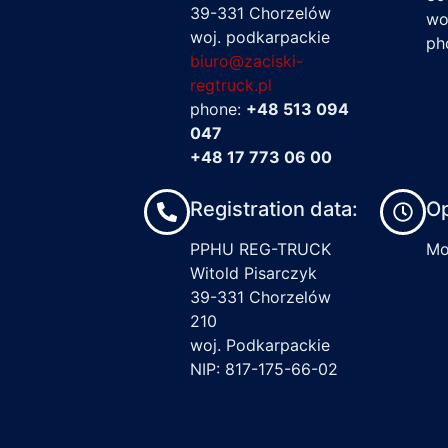
39-331 Chorzelów
wo
woj. podkarpackie
ph
biuro@zaciski-
regtruck.pl
phone:
+48 513 094
047
+48 17 773 06 00
Registration data:
Op
PPHU REG-TRUCK
Mon
Witold Pisarczyk
39-331 Chorzelów
210
woj. Podkarpackie
NIP: 817-175-66-02