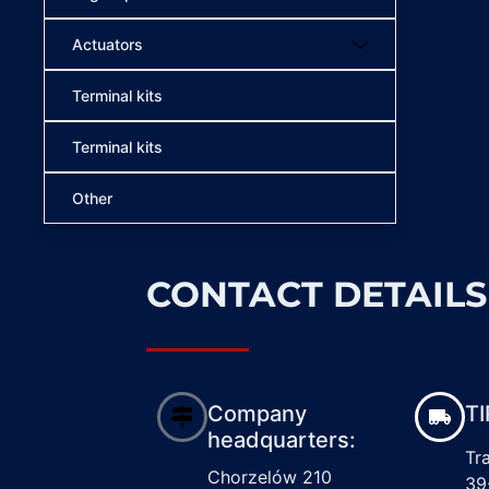
Actuators
Terminal kits
Terminal kits
Other
CONTACT DETAILS
Company
TI
headquarters:
Tr
Chorzelów 210
39