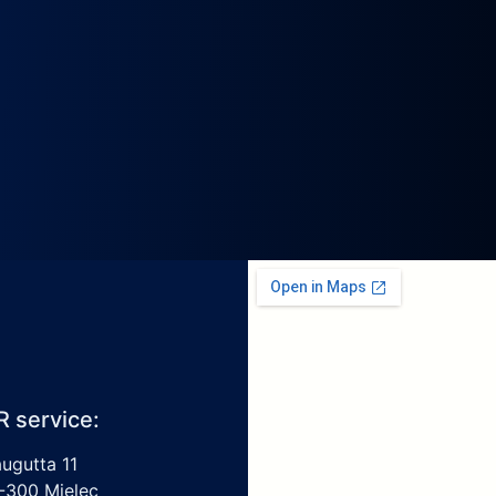
R service:
augutta 11
-300 Mielec