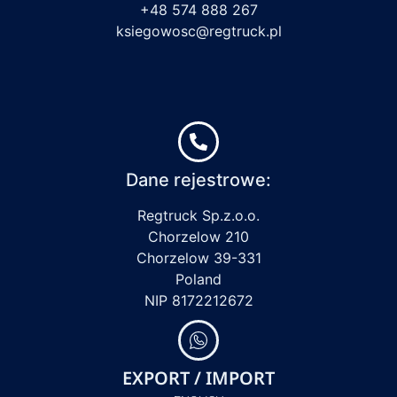
+48 574 888 267
ksiegowosc@regtruck.pl
Dane rejestrowe:
Regtruck Sp.z.o.o.
Chorzelow 210
Chorzelow 39-331
Poland
NIP 8172212672
EXPORT / IMPORT