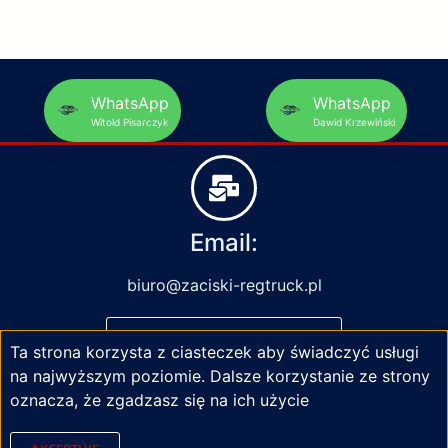
WhatsApp
WhatsApp
Witold Pisarczyk
Dawid Krzewiński
Email:
biuro@zaciski-regtruck.pl
NAPISZ DO NAS
Ta strona korzysta z ciasteczek aby świadczyć usługi
na najwyższym poziomie. Dalsze korzystanie ze strony
oznacza, że zgadzasz się na ich użycie