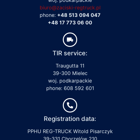
biuro@zaciski-regtruck.pl
phone:
+48 513 094 047
+48 17 773 06 00
TIR service:
Traugutta 11
39-300 Mielec
woj. podkarpackie
phone: 608 592 601
Registration data:
PPHU REG-TRUCK Witold Pisarczyk
39-331 Chorzelów 210