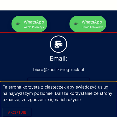
WhatsApp
WhatsApp
Witold Pisarczyk
Dawid Krzewiński
Email:
biuro@zaciski-regtruck.pl
NAPISZ DO NAS
Ta strona korzysta z ciasteczek aby świadczyć usługi
na najwyższym poziomie. Dalsze korzystanie ze strony
oznacza, że zgadzasz się na ich użycie
AKCEPTUJĘ