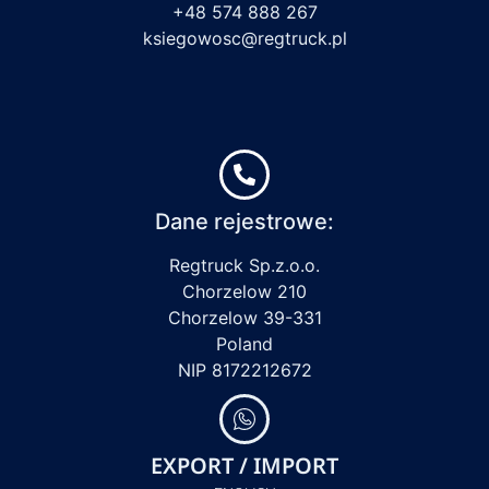
+48 574 888 267
ksiegowosc@regtruck.pl
Dane rejestrowe:
Regtruck Sp.z.o.o.
Chorzelow 210
Chorzelow 39-331
Poland
NIP 8172212672
EXPORT / IMPORT