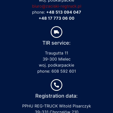
biuro@zaciski-regtruck.pl
phone:
+48 513 094 047
+48 17 773 06 00
TIR service:
Traugutta 11
39-300 Mielec
woj. podkarpackie
phone: 608 592 601
Registration data:
PPHU REG-TRUCK Witold Pisarczyk
39-331 Chorzelów 210