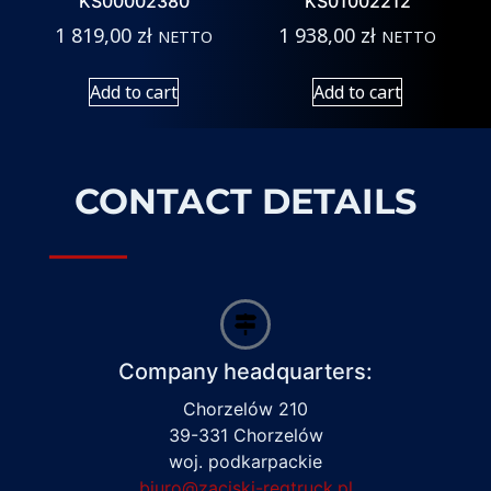
KS00002380
KS01002212
1 819,00
zł
1 938,00
zł
NETTO
NETTO
Add to cart
Add to cart
CONTACT DETAILS
Company headquarters:
Chorzelów 210
39-331 Chorzelów
woj. podkarpackie
biuro@zaciski-regtruck.pl