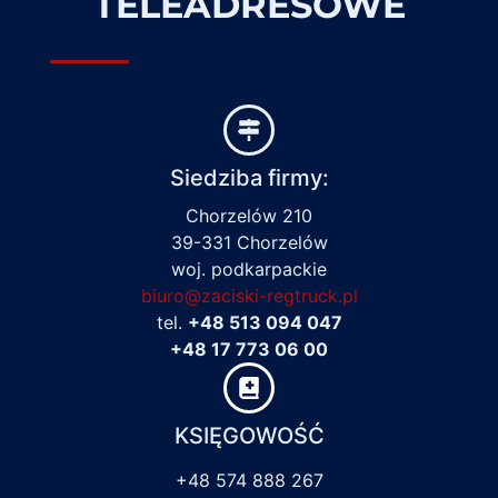
TELEADRESOWE
Siedziba firmy:
Chorzelów 210
39-331 Chorzelów
woj. podkarpackie
biuro@zaciski-regtruck.pl
tel.
+48 513 094 047
+48 17 773 06 00
KSIĘGOWOŚĆ
+48 574 888 267