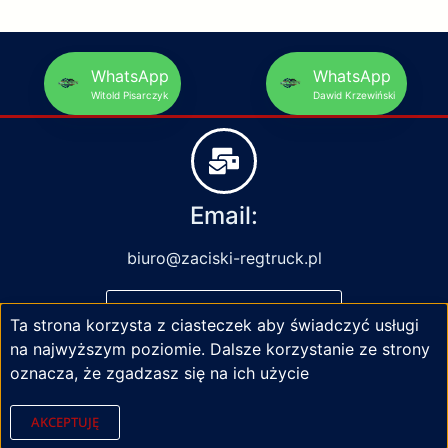
WhatsApp
WhatsApp
Witold Pisarczyk
Dawid Krzewiński
Email:
biuro@zaciski-regtruck.pl
NAPISZ DO NAS
Ta strona korzysta z ciasteczek aby świadczyć usługi
na najwyższym poziomie. Dalsze korzystanie ze strony
oznacza, że zgadzasz się na ich użycie
AKCEPTUJĘ